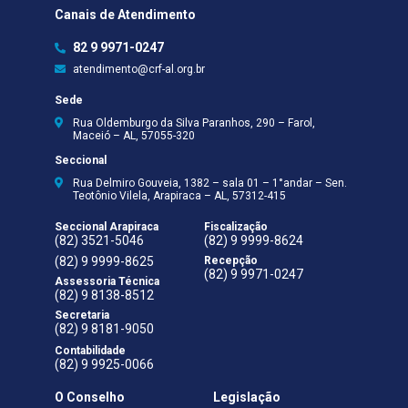
Canais de Atendimento
82 9 9971-0247
atendimento@crf-al.org.br
Sede
Rua Oldemburgo da Silva Paranhos, 290 – Farol,
Maceió – AL, 57055-320
Seccional
Rua Delmiro Gouveia, 1382 – sala 01 – 1°andar – Sen.
Teotônio Vilela, Arapiraca – AL, 57312-415
Seccional Arapiraca
Fiscalização
(82) 3521-5046
(82) 9 9999-8624
(82) 9 9999-8625
Recepção
(82) 9 9971-0247
Assessoria Técnica
(82) 9 8138-8512
Secretaria
(82) 9 8181-9050
Contabilidade
(82) 9 9925-0066
O Conselho
Legislação