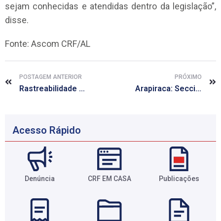
sejam conhecidas e atendidas dentro da legislação”,
disse.
Fonte: Ascom CRF/AL
POSTAGEM ANTERIOR
PRÓXIMO
Rastreabilidade segue indefinida e ameaça segurança das vacinas
Arapiraca: Seccional estará fechada de 01 a 05 de março
Acesso Rápido
Denúncia
CRF EM CASA
Publicações