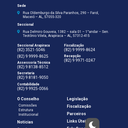
Sede
Rua Oldemburgo da Silva Paranhos, 290 – Farol,
Maceió – AL, 57055-320
Seccional
Rua Delmiro Gouveia, 1382 – sala 01 – 1°andar – Sen.
Teotônio Vilela, Arapiraca – AL, 57312-415
Seccional Arapiraca
Fiscalização
(82) 3521-5046
(82) 9 9999-8624
(82) 9 9999-8625
Recepção
(82) 9 9971-0247
Assessoria Técnica
(82) 9 8138-8512
Secretaria
(82) 9 8181-9050
Contabilidade
(82) 9 9925-0066
O Conselho
Legislação
Comissões
Fiscalização
Estrutura
Parceiros
Institucional
Links Úteis
Notícias