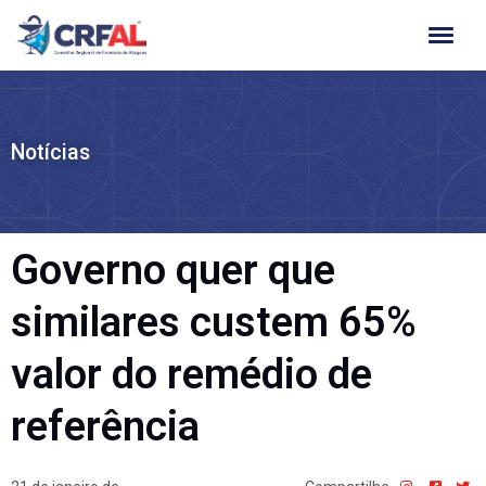
Ir
para
o
conteúdo
Notícias
Governo quer que
similares custem 65%
valor do remédio de
referência