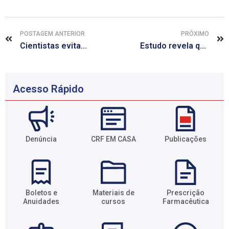
POSTAGEM ANTERIOR
PRÓXIMO
Cientistas evitam cegueira graças a terapia genética
Estudo revela que nem todos os remédios são revisados igualmente pelo FDA
Acesso Rápido
Denúncia
CRF EM CASA
Publicações
Boletos e
Materiais de
Prescrição
Anuidades​
cursos​
Farmacêutica​