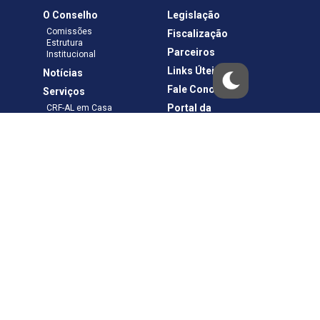
O Conselho
Legislação
Comissões
Fiscalização
Estrutura
Parceiros
Institucional
Links Úteis
Notícias
Fale Conosco
Serviços
Portal da
CRF-AL em Casa
Transparência
Boletos e Anuidades
Negociação
Requerimentos
Ouvidoria
Materiais de Cursos
Publicações
Eleições
Política de Privacidade
Termos de Uso
Copyright © – CRF-AL. Todos os direitos reservados.