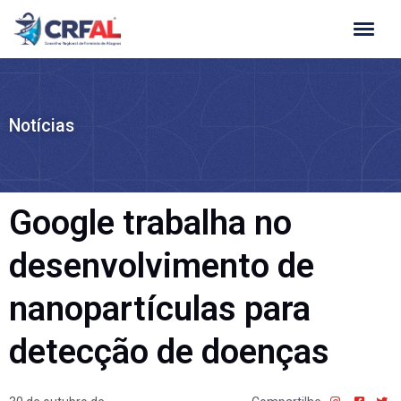
Ir
para
o
conteúdo
Notícias
Google trabalha no
desenvolvimento de
nanopartículas para
detecção de doenças