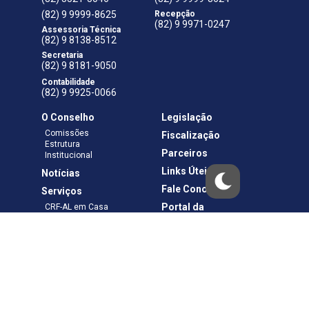
(82) 9 9999-8625
Recepção
(82) 9 9971-0247
Assessoria Técnica
(82) 9 8138-8512
Secretaria
(82) 9 8181-9050
Contabilidade
(82) 9 9925-0066
O Conselho
Legislação
Comissões
Fiscalização
Estrutura
Parceiros
Institucional
Links Úteis
Notícias
Fale Conosco
Serviços
Portal da
CRF-AL em Casa
Transparência
Boletos e Anuidades
Negociação
Requerimentos
Ouvidoria
Materiais de Cursos
Publicações
Eleições