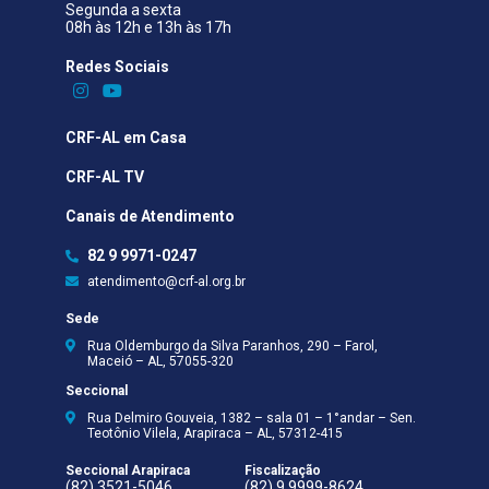
Segunda a sexta
08h às 12h e 13h às 17h
Redes Sociais​
CRF-AL em Casa
CRF-AL TV
Canais de Atendimento
82 9 9971-0247
atendimento@crf-al.org.br
Sede
Rua Oldemburgo da Silva Paranhos, 290 – Farol,
Maceió – AL, 57055-320
Seccional
Rua Delmiro Gouveia, 1382 – sala 01 – 1°andar – Sen.
Teotônio Vilela, Arapiraca – AL, 57312-415
Seccional Arapiraca
Fiscalização
(82) 3521-5046
(82) 9 9999-8624