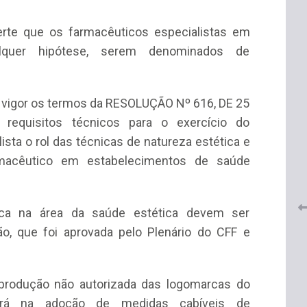
erte que os farmacêuticos especialistas em
quer hipótese, serem denominados de
 vigor os termos da RESOLUÇÃO Nº 616, DE 25
equisitos técnicos para o exercício do
 do
CRF-AL renova parceria com
lução
ista o rol das técnicas de natureza estética e
CRF-SP e garante continuidade
tos à
armacêutico em estabelecimentos de saúde
do acesso gratuito à Academia
Virtual de Farmácia
26 de maio de 2026
tica na área da saúde estética devem ser
ão, que foi aprovada pelo Plenário do CFF e
eprodução não autorizada das logomarcas do
tará na adoção de medidas cabíveis de