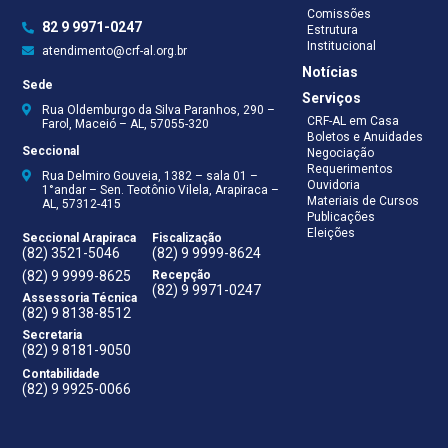
Comissões
82 9 9971-0247
Estrutura
Institucional
atendimento@crf-al.org.br
Notícias
Sede
Serviços
Rua Oldemburgo da Silva Paranhos, 290 –
CRF-AL em Casa
Farol, Maceió – AL, 57055-320
Boletos e Anuidades
Seccional
Negociação
Requerimentos
Rua Delmiro Gouveia, 1382 – sala 01 –
Ouvidoria
1°andar – Sen. Teotônio Vilela, Arapiraca –
Materiais de Cursos
AL, 57312-415
Publicações
Eleições
Seccional Arapiraca
Fiscalização
(82) 3521-5046
(82) 9 9999-8624
(82) 9 9999-8625
Recepção
(82) 9 9971-0247
Assessoria Técnica
(82) 9 8138-8512
Secretaria
(82) 9 8181-9050
Contabilidade
(82) 9 9925-0066