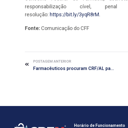
responsabilização cível, pena
resolução:
https://bit.ly/3yqR8rM
.
Fonte:
Comunicação do CFF
POSTAGEM ANTERIOR
Farmacêuticos procuram CRF/AL para denunciar rede de farmácia
Horário de Funcionamento