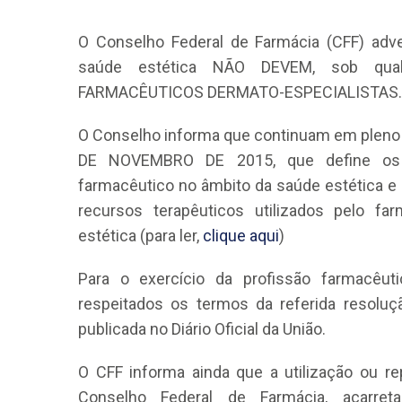
O Conselho Federal de Farmácia (CFF) adv
saúde estética NÃO DEVEM, sob qual
FARMACÊUTICOS DERMATO-ESPECIALISTAS.
O Conselho informa que continuam em pleno
DE NOVEMBRO DE 2015, que define os r
CRF-AL reforça importância
farmacêutico em nova reso
farmacêutico no âmbito da saúde estética e l
da Anvisa sobre medicamen
recursos terapêuticos utilizados pelo f
base de Cannabis
estética (para ler,
clique aqui
)
29 de janeiro de 2026
Para o exercício da profissão farmacêu
respeitados os termos da referida resoluç
publicada no Diário Oficial da União.
O CFF informa ainda que a utilização ou r
Conselho Federal de Farmácia, acarre