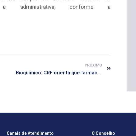
l e administrativa, conforme a
PRÓXIMO
Bioquímico: CRF orienta que farmacêuticos façam a inscrição no concurso da Sesau
Canais de Atendimento
O Conselho