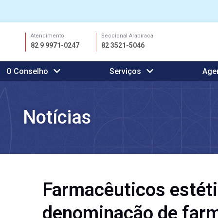
Ir
Atendimento
Seccional Arapiraca
para
82 9 9971-0247
82 3521-5046
o
conteúdo
O Conselho
Serviços
Age
Notícias
Farmacêuticos estéti
denominação de farm