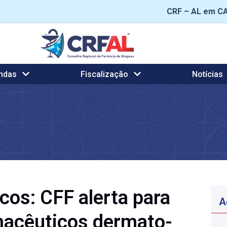
CRF – AL em C
ndas
Fiscalização
Notícias
cos: CFF alerta para
A
acêuticos dermato-