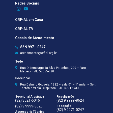
Redes Sociais​
CRF-AL em Casa
CRF-AL TV
Canais de Atendimento
82 9 9971-0247
atendimento@crf-al.org.br
Sede
Rua Oldemburgo da Silva Paranhos, 290 – Farol,
Maceió – AL, 57055-320
Seccional
Rua Delmiro Gouveia, 1382 – sala 01 – 1°andar – Sen.
Teotônio Vilela, Arapiraca – AL, 57312-415
Seccional Arapiraca
Fiscalização
(82) 3521-5046
(82) 9 9999-8624
(82) 9 9999-8625
Recepção
(82) 9 9971-0247
Assessoria Técnica