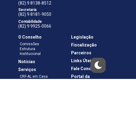
(82) 9 8138-8512
Secretaria
(82) 9 8181-9050
Contabilidade
(82) 9 9925-0066
O Conselho
Legislação
Comissões
Fiscalização
Estrutura
Parceiros
Institucional
Links Úteis
Notícias
Fale Conosco
Serviços
Portal da
CRF-AL em Casa
Transparência
Boletos e Anuidades
Negociação
Requerimentos
Ouvidoria
Materiais de Cursos
Publicações
Eleições
Política de Privacidade
Termos de Uso