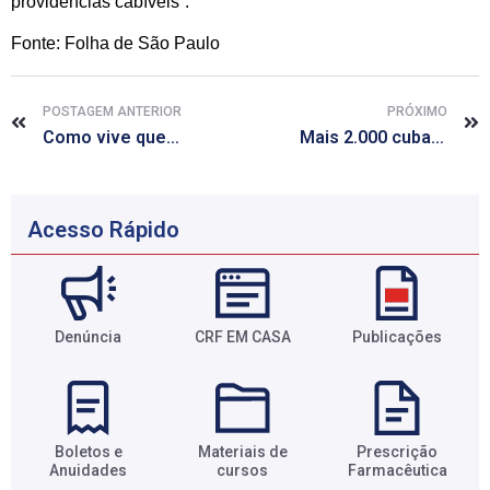
providências cabíveis”.
Fonte: Folha de São Paulo
POSTAGEM ANTERIOR
PRÓXIMO
Como vive quem não consegue memorizar nenhum rosto
Mais 2.000 cubanos chegam ao país esta semana para 2ª etapa do Mais Médicos
Acesso Rápido
Denúncia
CRF EM CASA
Publicações
Boletos e
Materiais de
Prescrição
Anuidades​
cursos​
Farmacêutica​