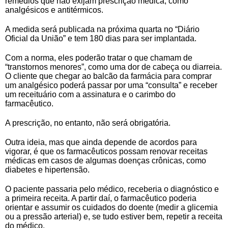
remédios que não exijam prescrição médica, como
analgésicos e antitérmicos.
A medida será publicada na próxima quarta no “Diário
Oficial da União” e tem 180 dias para ser implantada.
Com a norma, eles poderão tratar o que chamam de
“transtornos menores”, como uma dor de cabeça ou diarreia.
O cliente que chegar ao balcão da farmácia para comprar
um analgésico poderá passar por uma “consulta” e receber
um receituário com a assinatura e o carimbo do
farmacêutico.
A prescrição, no entanto, não será obrigatória.
Outra ideia, mas que ainda depende de acordos para
vigorar, é que os farmacêuticos possam renovar receitas
médicas em casos de algumas doenças crônicas, como
diabetes e hipertensão.
O paciente passaria pelo médico, receberia o diagnóstico e
a primeira receita. A partir daí, o farmacêutico poderia
orientar e assumir os cuidados do doente (medir a glicemia
ou a pressão arterial) e, se tudo estiver bem, repetir a receita
do médico.