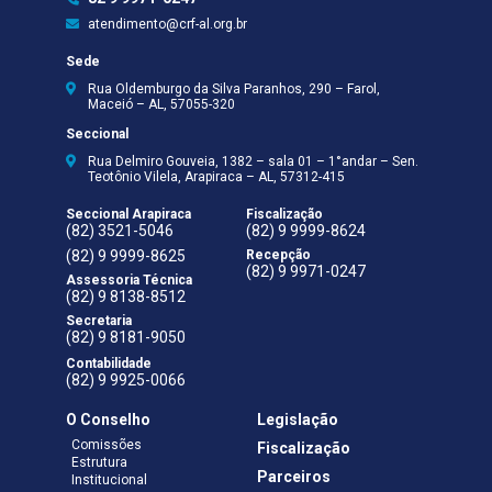
atendimento@crf-al.org.br
Sede
Rua Oldemburgo da Silva Paranhos, 290 – Farol,
Maceió – AL, 57055-320
Seccional
Rua Delmiro Gouveia, 1382 – sala 01 – 1°andar – Sen.
Teotônio Vilela, Arapiraca – AL, 57312-415
Seccional Arapiraca
Fiscalização
(82) 3521-5046
(82) 9 9999-8624
(82) 9 9999-8625
Recepção
(82) 9 9971-0247
Assessoria Técnica
(82) 9 8138-8512
Secretaria
(82) 9 8181-9050
Contabilidade
(82) 9 9925-0066
O Conselho
Legislação
Comissões
Fiscalização
Estrutura
Parceiros
Institucional