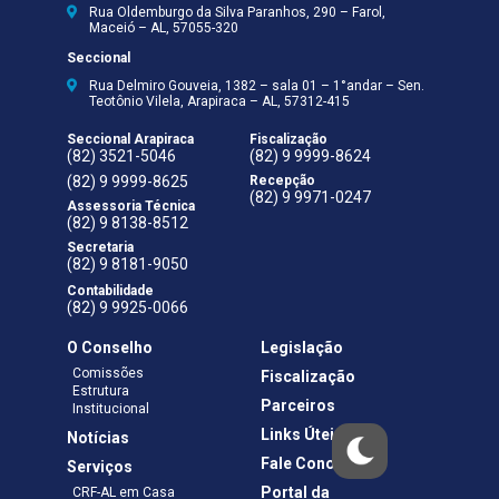
Rua Oldemburgo da Silva Paranhos, 290 – Farol,
Maceió – AL, 57055-320
Seccional
Rua Delmiro Gouveia, 1382 – sala 01 – 1°andar – Sen.
Teotônio Vilela, Arapiraca – AL, 57312-415
Seccional Arapiraca
Fiscalização
(82) 3521-5046
(82) 9 9999-8624
(82) 9 9999-8625
Recepção
(82) 9 9971-0247
Assessoria Técnica
(82) 9 8138-8512
Secretaria
(82) 9 8181-9050
Contabilidade
(82) 9 9925-0066
O Conselho
Legislação
Comissões
Fiscalização
Estrutura
Parceiros
Institucional
Links Úteis
Notícias
Fale Conosco
Serviços
Portal da
CRF-AL em Casa