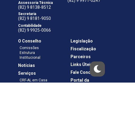
(82) 9 9971-0247
Assessoria Técnica
(82) 9 8138-8512
Secretaria
(82) 9 8181-9050
Contabilidade
(82) 9 9925-0066
O Conselho
Legislação
Comissões
Fiscalização
Estrutura
Parceiros
Institucional
Links Úteis
Notícias
Fale Conosco
Serviços
Portal da
CRF-AL em Casa
Transparência
Boletos e Anuidades
Negociação
Requerimentos
Ouvidoria
Materiais de Cursos
Publicações
Eleições
Política de Privacidade