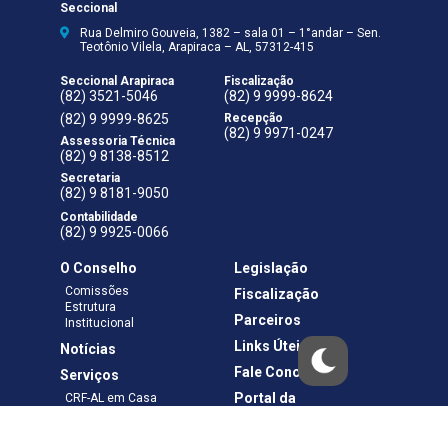
Seccional
Rua Delmiro Gouveia, 1382 – sala 01 – 1°andar – Sen.
Teotônio Vilela, Arapiraca – AL, 57312-415
Seccional Arapiraca
Fiscalização
(82) 3521-5046
(82) 9 9999-8624
(82) 9 9999-8625
Recepção
(82) 9 9971-0247
Assessoria Técnica
(82) 9 8138-8512
Secretaria
(82) 9 8181-9050
Contabilidade
(82) 9 9925-0066
O Conselho
Legislação
Comissões
Fiscalização
Estrutura
Parceiros
Institucional
Links Úteis
Notícias
Fale Conosco
Serviços
Portal da
CRF-AL em Casa
Transparência
Boletos e Anuidades
Negociação
Requerimentos