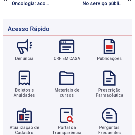
Oncologia: acompanhamento do paciente é feito pela farmacêutica Rafaela Ribeiro.
No serviço público, o farmacêutico atua desde a logística até a atenção básica
Acesso Rápido
Denúncia
CRF EM CASA
Publicações
Boletos e
Materiais de
Prescrição
Anuidades​
cursos​
Farmacêutica​
Atualização de
Portal da
Perguntas
Cadastro​
Transparência​
Frequentes​