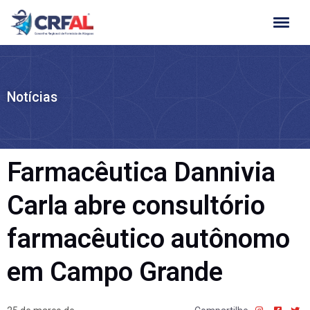
Ir
para
o
conteúdo
Notícias
Farmacêutica Dannivia
Carla abre consultório
farmacêutico autônomo
em Campo Grande