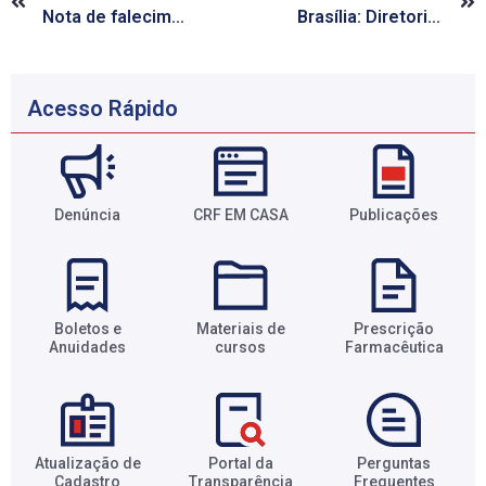
Nota de falecimento
Brasília: Diretoria do CRF/AL se reúne com deputado federal Daniel Barbosa
Acesso Rápido
Denúncia
CRF EM CASA
Publicações
Boletos e
Materiais de
Prescrição
Anuidades​
cursos​
Farmacêutica​
Atualização de
Portal da
Perguntas
Cadastro​
Transparência​
Frequentes​