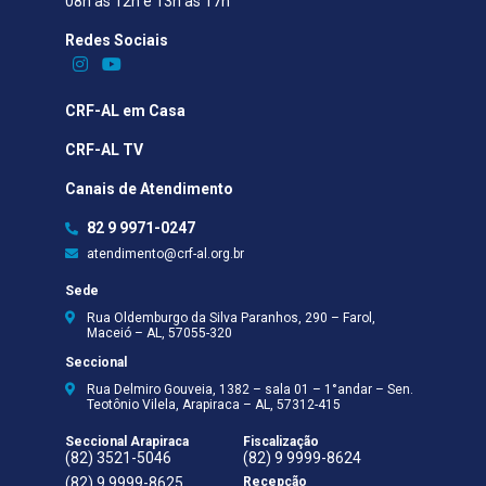
08h às 12h e 13h às 17h
Redes Sociais​
CRF-AL em Casa
CRF-AL TV
Canais de Atendimento
82 9 9971-0247
atendimento@crf-al.org.br
Sede
Rua Oldemburgo da Silva Paranhos, 290 – Farol,
Maceió – AL, 57055-320
Seccional
Rua Delmiro Gouveia, 1382 – sala 01 – 1°andar – Sen.
Teotônio Vilela, Arapiraca – AL, 57312-415
Seccional Arapiraca
Fiscalização
(82) 3521-5046
(82) 9 9999-8624
(82) 9 9999-8625
Recepção