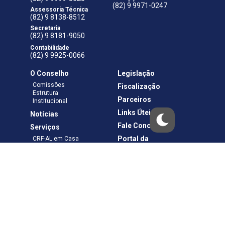
(82) 9 9971-0247
Assessoria Técnica
(82) 9 8138-8512
Secretaria
(82) 9 8181-9050
Contabilidade
(82) 9 9925-0066
O Conselho
Legislação
Comissões
Fiscalização
Estrutura
Parceiros
Institucional
Links Úteis
Notícias
Fale Conosco
Serviços
Portal da
CRF-AL em Casa
Transparência
Boletos e Anuidades
Negociação
Requerimentos
Ouvidoria
Materiais de Cursos
Publicações
Eleições
Política de Privacidade