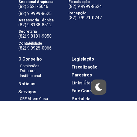
Seccional Arapiraca
Fiscalização
(82) 3521-5046
(82) 9 9999-8624
(82) 9 9999-8625
Recepção
(82) 9 9971-0247
Assessoria Técnica
(82) 9 8138-8512
Secretaria
(82) 9 8181-9050
Contabilidade
(82) 9 9925-0066
O Conselho
Legislação
Comissões
Fiscalização
Estrutura
Parceiros
Institucional
Links Úteis
Notícias
Fale Conosco
Serviços
Portal da
CRF-AL em Casa
Transparência
Boletos e Anuidades
Negociação
Requerimentos
Ouvidoria
Materiais de Cursos
Publicações
Eleições