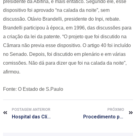
presidente da Abifina, é mais enfático. Segundo ele, esse
dispositivo foi aprovado “na calada da noite”, sem
discussão. Otávio Brandelli, presidente do Inpi, rebate.
Brandelli participou à época, em 1996, das discussões para
a criação da lei da patente. “O projeto que foi discutido na
Câmara não previa esse dispositivo. O artigo 40 foi incluído
no Senado. Depois, foi discutido em plenário e em várias
comissões. Não dá para dizer que foi na calada da noite”,
afirmou.
Fonte: O Estado de S.Paulo
POSTAGEM ANTERIOR
PRÓXIMO
Hospital das Clínicas faz transplante de cinco órgãos ao mesmo tempo pela primeira vez
Procedimento pioneiro implanta ‘menor marca-passo do mundo’