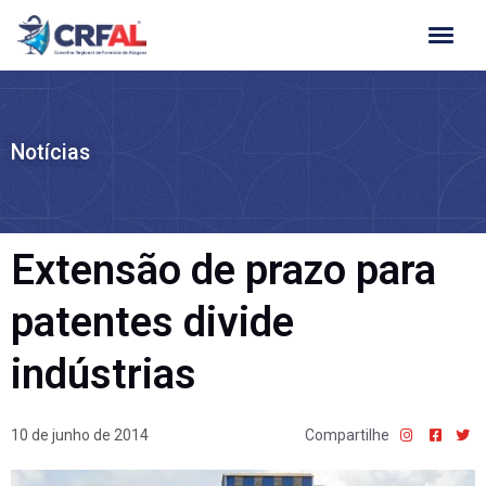
Ir
para
o
conteúdo
Notícias
Extensão de prazo para
patentes divide
indústrias
10 de junho de 2014
Compartilhe