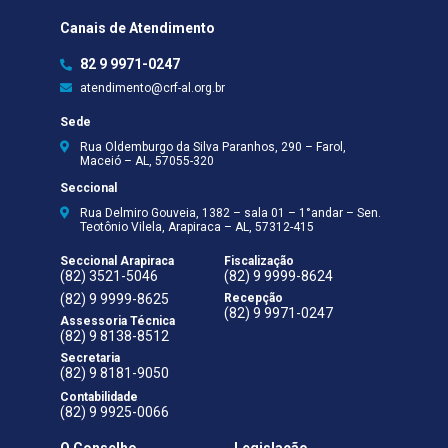
Canais de Atendimento
82 9 9971-0247
atendimento@crf-al.org.br
Sede
Rua Oldemburgo da Silva Paranhos, 290 – Farol,
Maceió – AL, 57055-320
Seccional
Rua Delmiro Gouveia, 1382 – sala 01 – 1°andar – Sen.
Teotônio Vilela, Arapiraca – AL, 57312-415
Seccional Arapiraca
Fiscalização
(82) 3521-5046
(82) 9 9999-8624
(82) 9 9999-8625
Recepção
(82) 9 9971-0247
Assessoria Técnica
(82) 9 8138-8512
Secretaria
(82) 9 8181-9050
Contabilidade
(82) 9 9925-0066
O Conselho
Legislação