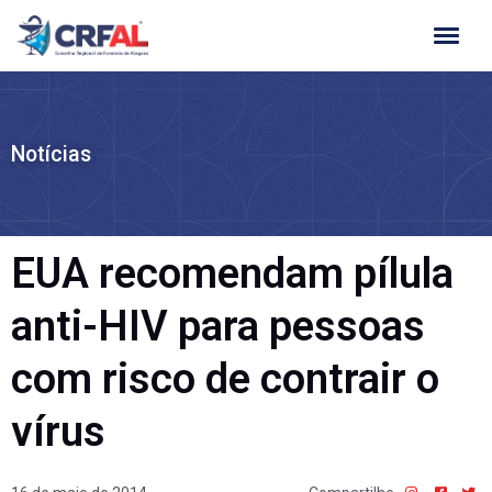
Ir
para
o
conteúdo
Notícias
EUA recomendam pílula
anti-HIV para pessoas
com risco de contrair o
vírus