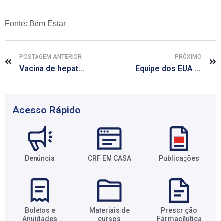
Fonte: Bem Estar
POSTAGEM ANTERIOR
PRÓXIMO
Vacina de hepatite A passa a ser oferecida em todo o país este mês
Equipe dos EUA anuncia nome do remédio experimental usado para tratar ebola
Acesso Rápido
Denúncia
CRF EM CASA
Publicações
Boletos e
Materiais de
Prescrição
Anuidades​
cursos​
Farmacêutica​