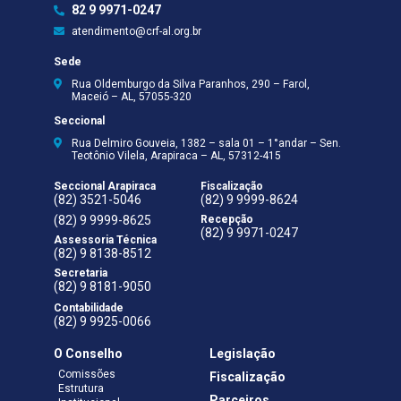
82 9 9971-0247
atendimento@crf-al.org.br
Sede
Rua Oldemburgo da Silva Paranhos, 290 – Farol,
Maceió – AL, 57055-320
Seccional
Rua Delmiro Gouveia, 1382 – sala 01 – 1°andar – Sen.
Teotônio Vilela, Arapiraca – AL, 57312-415
Seccional Arapiraca
Fiscalização
(82) 3521-5046
(82) 9 9999-8624
(82) 9 9999-8625
Recepção
(82) 9 9971-0247
Assessoria Técnica
(82) 9 8138-8512
Secretaria
(82) 9 8181-9050
Contabilidade
(82) 9 9925-0066
O Conselho
Legislação
Comissões
Fiscalização
Estrutura
Parceiros