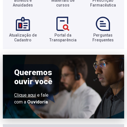
Boletos e
Materiais de
Prescrição
Anuidades​
cursos​
Farmacêutica​
Atualização de
Portal da
Perguntas
Cadastro​
Transparência​
Frequentes​
Queremos
ouvir você
Clique aqui
e fale
com a
Ouvidoria