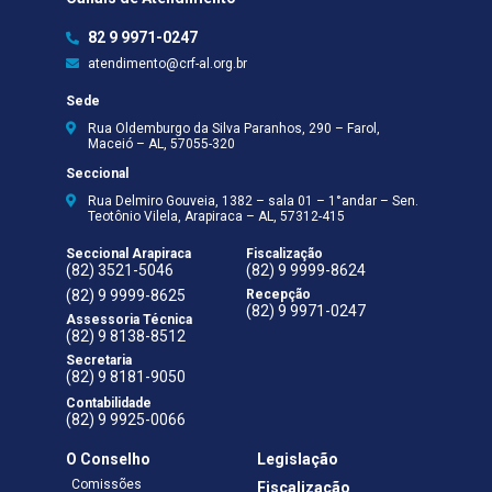
82 9 9971-0247
atendimento@crf-al.org.br
Sede
Rua Oldemburgo da Silva Paranhos, 290 – Farol,
Maceió – AL, 57055-320
Seccional
Rua Delmiro Gouveia, 1382 – sala 01 – 1°andar – Sen.
Teotônio Vilela, Arapiraca – AL, 57312-415
Seccional Arapiraca
Fiscalização
(82) 3521-5046
(82) 9 9999-8624
(82) 9 9999-8625
Recepção
(82) 9 9971-0247
Assessoria Técnica
(82) 9 8138-8512
Secretaria
(82) 9 8181-9050
Contabilidade
(82) 9 9925-0066
O Conselho
Legislação
Comissões
Fiscalização