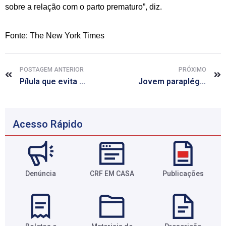
sobre a relação com o parto prematuro”, diz.
Fonte: The New York Times
POSTAGEM ANTERIOR
PRÓXIMO
Pílula que evita transmissão de HIV pode gerar nova revolução sexual
Jovem paraplégico usa exoesqueleto e chuta bola na abertura da Copa
Acesso Rápido
Denúncia
CRF EM CASA
Publicações