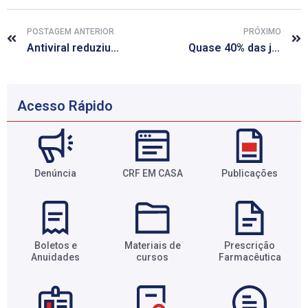
POSTAGEM ANTERIOR
PRÓXIMO
Antiviral reduziu em 25% risco de óbito por gripe H1N1
Quase 40% das jovens brasileiras nunca ou quase nunca usam camisinha
Acesso Rápido
Denúncia
CRF EM CASA
Publicações
Boletos e
Materiais de
Prescrição
Anuidades​
cursos​
Farmacêutica​