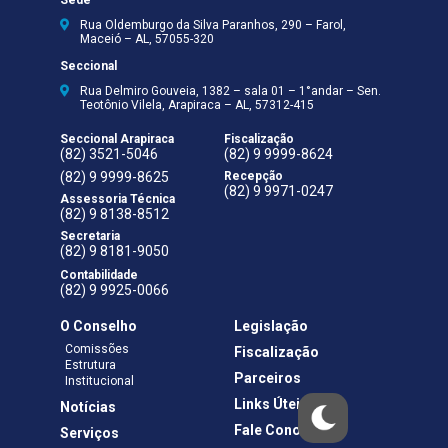
Rua Oldemburgo da Silva Paranhos, 290 – Farol,
Maceió – AL, 57055-320
Seccional
Rua Delmiro Gouveia, 1382 – sala 01 – 1°andar – Sen.
Teotônio Vilela, Arapiraca – AL, 57312-415
Seccional Arapiraca
Fiscalização
(82) 3521-5046
(82) 9 9999-8624
(82) 9 9999-8625
Recepção
(82) 9 9971-0247
Assessoria Técnica
(82) 9 8138-8512
Secretaria
(82) 9 8181-9050
Contabilidade
(82) 9 9925-0066
O Conselho
Legislação
Comissões
Fiscalização
Estrutura
Parceiros
Institucional
Links Úteis
Notícias
Fale Conosco
Serviços