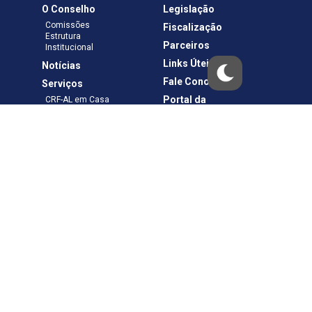
O Conselho
Legislação
Comissões
Fiscalização
Estrutura
Parceiros
Institucional
Links Úteis
Notícias
Fale Conosco
Serviços
Portal da
CRF-AL em Casa
Transparência
Boletos e Anuidades
Negociação
Requerimentos
Ouvidoria
Materiais de Cursos
Publicações
Eleições
Política de Privacidade
Termos de Uso
Copyright © – CRF-AL. Todos os direitos reservados.