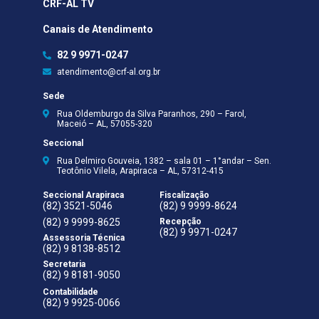
CRF-AL TV
Canais de Atendimento
82 9 9971-0247
atendimento@crf-al.org.br
Sede
Rua Oldemburgo da Silva Paranhos, 290 – Farol,
Maceió – AL, 57055-320
Seccional
Rua Delmiro Gouveia, 1382 – sala 01 – 1°andar – Sen.
Teotônio Vilela, Arapiraca – AL, 57312-415
Seccional Arapiraca
Fiscalização
(82) 3521-5046
(82) 9 9999-8624
(82) 9 9999-8625
Recepção
(82) 9 9971-0247
Assessoria Técnica
(82) 9 8138-8512
Secretaria
(82) 9 8181-9050
Contabilidade
(82) 9 9925-0066