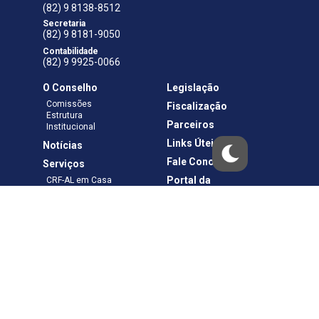
(82) 9 8138-8512
Secretaria
(82) 9 8181-9050
Contabilidade
(82) 9 9925-0066
O Conselho
Legislação
Comissões
Fiscalização
Estrutura
Parceiros
Institucional
Links Úteis
Notícias
Fale Conosco
Serviços
Portal da
CRF-AL em Casa
Transparência
Boletos e Anuidades
Negociação
Requerimentos
Ouvidoria
Materiais de Cursos
Publicações
Eleições
Política de Privacidade
Termos de Uso