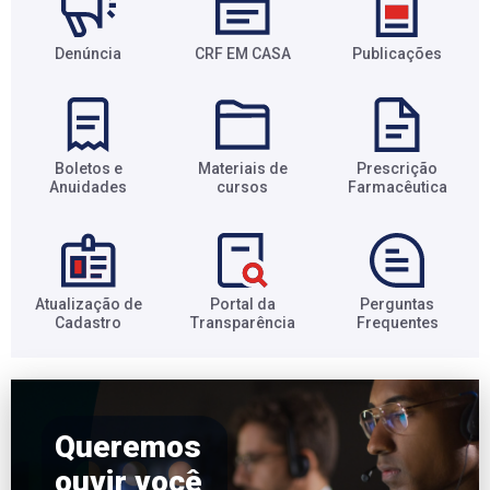
Denúncia
CRF EM CASA
Publicações
Boletos e
Materiais de
Prescrição
Anuidades​
cursos​
Farmacêutica​
Atualização de
Portal da
Perguntas
Cadastro​
Transparência​
Frequentes​
Queremos
ouvir você