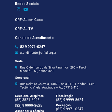
Redes Sociais​
CRF-AL em Casa
CRF-AL TV
Canais de Atendimento
82 9 9971-0247
atendimento@crf-al.org.br
Sede
Rua Oldemburgo da Silva Paranhos, 290 – Farol,
Maceió – AL, 57055-320
Seccional
Rua Delmiro Gouveia, 1382 – sala 01 – 1°andar – Sen.
Teotônio Vilela, Arapiraca – AL, 57312-415
Seccional Arapiraca
Fiscalização
(82) 3521-5046
(82) 9 9999-8624
(82) 9 9999-8625
Recepção
(82) 9 9971-0247
Assessoria Técnica