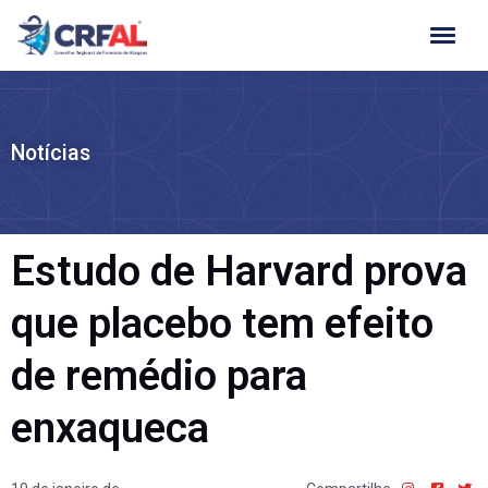
Ir
para
o
conteúdo
Notícias
Estudo de Harvard prova
que placebo tem efeito
de remédio para
enxaqueca