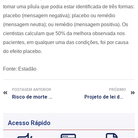
tomar uma pílula que podia estar identificada de três formas:
placebo (mensagem negativa); placebo ou remédio
(mensagem neutra); ou remédio (mensagem positiva). Os
cientistas calculam que 50% da melhora observada nos
pacientes, em qualquer uma das condições, foi por causa
do efeito placebo.
Fonte: Estadão
POSTAGEM ANTERIOR
PRÓXIMO
Risco de morte por câncer cai 20% em 20 anos nos EUA, aponta relatório
Projeto de lei do ‘teste da linguinha’ opõe pediatras e fonoaudiólogos
Acesso Rápido