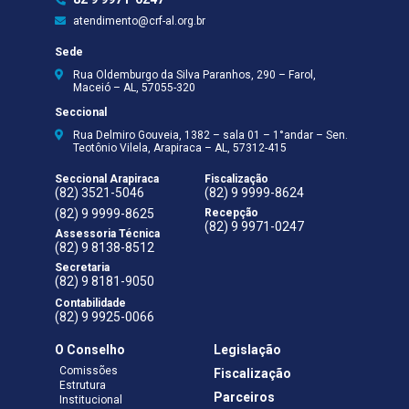
atendimento@crf-al.org.br
Sede
Rua Oldemburgo da Silva Paranhos, 290 – Farol,
Maceió – AL, 57055-320
Seccional
Rua Delmiro Gouveia, 1382 – sala 01 – 1°andar – Sen.
Teotônio Vilela, Arapiraca – AL, 57312-415
Seccional Arapiraca
Fiscalização
(82) 3521-5046
(82) 9 9999-8624
(82) 9 9999-8625
Recepção
(82) 9 9971-0247
Assessoria Técnica
(82) 9 8138-8512
Secretaria
(82) 9 8181-9050
Contabilidade
(82) 9 9925-0066
O Conselho
Legislação
Comissões
Fiscalização
Estrutura
Parceiros
Institucional