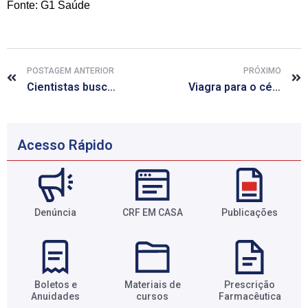
Fonte: G1 Saúde
POSTAGEM ANTERIOR
PRÓXIMO
Cientistas buscam solução para crise do ebola em encontro na Suíça
Viagra para o cérebro
Acesso Rápido
Denúncia
CRF EM CASA
Publicações
Boletos e
Materiais de
Prescrição
Anuidades​
cursos​
Farmacêutica​