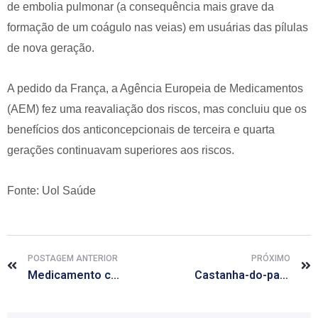
de embolia pulmonar (a consequência mais grave da
formação de um coágulo nas veias) em usuárias das pílulas
de nova geração.
A pedido da França, a Agência Europeia de Medicamentos
(AEM) fez uma reavaliação dos riscos, mas concluiu que os
benefícios dos anticoncepcionais de terceira e quarta
gerações continuavam superiores aos riscos.
Fonte: Uol Saúde
POSTAGEM ANTERIOR
PRÓXIMO
Medicamento chinês que desacelera Alzheimer entrará em testes clínicos
Castanha-do-pará retarda envelhecimento das células do cérebro, diz estudo