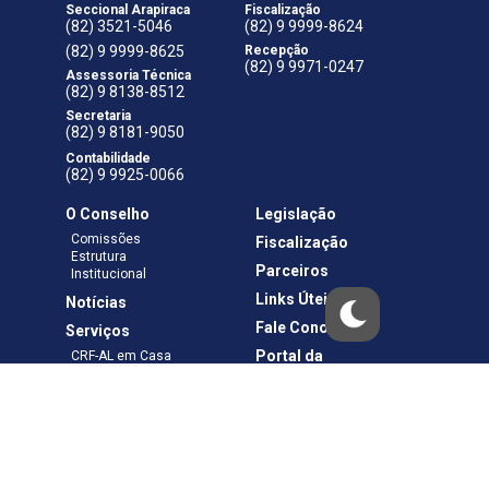
Seccional Arapiraca
Fiscalização
(82) 3521-5046
(82) 9 9999-8624
(82) 9 9999-8625
Recepção
(82) 9 9971-0247
Assessoria Técnica
(82) 9 8138-8512
Secretaria
(82) 9 8181-9050
Contabilidade
(82) 9 9925-0066
O Conselho
Legislação
Comissões
Fiscalização
Estrutura
Parceiros
Institucional
Links Úteis
Notícias
Fale Conosco
Serviços
Portal da
CRF-AL em Casa
Transparência
Boletos e Anuidades
Negociação
Requerimentos
Ouvidoria
Materiais de Cursos
Publicações
Eleições