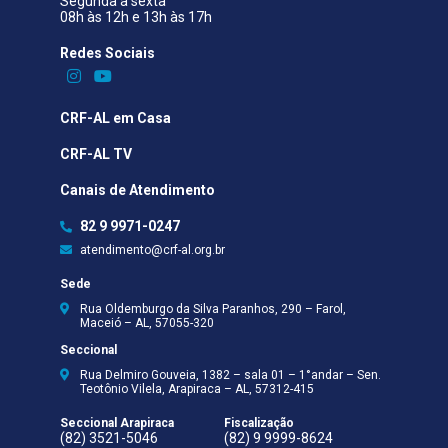
Segunda a sexta
08h às 12h e 13h às 17h
Redes Sociais​
CRF-AL em Casa
CRF-AL TV
Canais de Atendimento
82 9 9971-0247
atendimento@crf-al.org.br
Sede
Rua Oldemburgo da Silva Paranhos, 290 – Farol,
Maceió – AL, 57055-320
Seccional
Rua Delmiro Gouveia, 1382 – sala 01 – 1°andar – Sen.
Teotônio Vilela, Arapiraca – AL, 57312-415
Seccional Arapiraca
Fiscalização
(82) 3521-5046
(82) 9 9999-8624