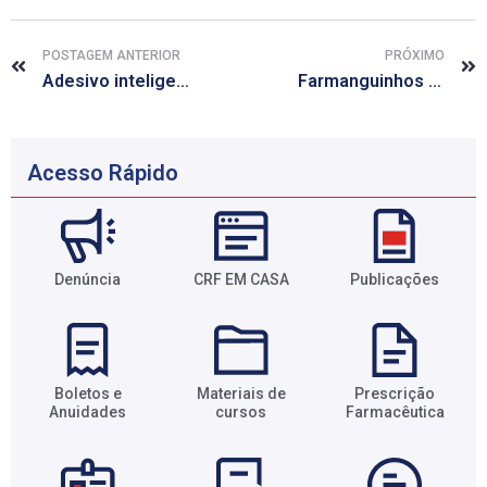
POSTAGEM ANTERIOR
PRÓXIMO
Adesivo inteligente colado na pele aplica remédios na quantidade certa
Farmanguinhos obtém registro de dois medicamentos estratégicos para o SUS
Acesso Rápido
Denúncia
CRF EM CASA
Publicações
Boletos e
Materiais de
Prescrição
Anuidades​
cursos​
Farmacêutica​