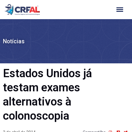
Ir
para
o
conteúdo
Notícias
Estados Unidos já
testam exames
alternativos à
colonoscopia