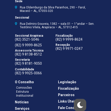
Sede
Rua Oldemburgo da Silva Paranhos, 290 – Farol,
Maceió – AL, 57055-320
Seccional
Rua Delmiro Gouveia, 1382 – sala 01 – 1°andar – Sen.
Teotônio Vilela, Arapiraca – AL, 57312-415
Seccional Arapiraca
Fiscalização
(82) 3521-5046
(82) 9 9999-8624
(82) 9 9999-8625
Recepção
(82) 9 9971-0247
Assessoria Técnica
(82) 9 8138-8512
Secretaria
(82) 9 8181-9050
Contabilidade
(82) 9 9925-0066
O Conselho
Legislação
Comissões
Fiscalização
Estrutura
Parceiros
Institucional
Links Úteis
Notícias
Fale Conosco
Serviços