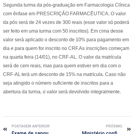
Segunda turma da pós-graduação em Farmacologia Clínica
com ênfase em PRESCRIÇÃO FARMACÊUTICA. O valor
da pós será de 24 vezes de 300 reais (esse valor só poderá
ser feito em uma turma com 50 inscritos). Em cima desse
valor será aplicado o desconto de 10% para pagamento em
dia e para quem for inscrito no CRF.As inscrições começam
na quarta feira (14/01), no CRF-AL. O valor da matrícula
será de cem reais, mas para quem estiver em dia com o
CRF-AL terá um desconto de 15% na matrícula. Caso não
seja atingido o número suficiente de inscritos para a
abertura da turma, o valor será devolvido integralmente.
POSTAGEM ANTERIOR
PRÓXIMO
Exame de sangue detecta até 86% de casos de câncer de ovário precocemente
Ministério confirma 16 casos de zika vírus, febre ‘prima’ da dengue