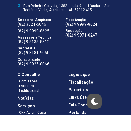
Rua Delmiro Gouveia, 1382 – sala 01 – 1°andar – Sen.
Teotônio Vilela, Arapiraca – AL, 57312-415
Seccional Arapiraca
Fiscalização
(82) 3521-5046
(82) 9 9999-8624
(82) 9 9999-8625
Recepção
(82) 9 9971-0247
Assessoria Técnica
(82) 9 8138-8512
Secretaria
(82) 9 8181-9050
Contabilidade
(82) 9 9925-0066
O Conselho
Legislação
Comissões
Fiscalização
Estrutura
Parceiros
Institucional
Links Úteis
Notícias
Fale Conosco
Serviços
Portal da
CRF-AL em Casa
Transparência
Boletos e Anuidades
Negociação
Requerimentos