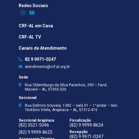
Redes Sociais​
CRF-AL em Casa
CRF-AL TV
Canais de Atendimento
82 9 9971-0247
atendimento@crf-al.org.br
Sede
Rua Oldemburgo da Silva Paranhos, 290 – Farol,
Maceió – AL, 57055-320
Seccional
Rua Delmiro Gouveia, 1382 – sala 01 – 1°andar – Sen.
Teotônio Vilela, Arapiraca – AL, 57312-415
Seccional Arapiraca
Fiscalização
(82) 3521-5046
(82) 9 9999-8624
(82) 9 9999-8625
Recepção
(82) 9 9971-0247
Assessoria Técnica