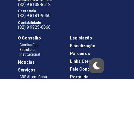
(82) 9 8138-8512
Secretaria
(82) 9 8181-9050
Contabilidade
(82) 9 9925-0066
O Conselho
Legislação
Comissões
Fiscalização
Estrutura
Parceiros
Institucional
Links Úteis
Notícias
Fale Conosco
Serviços
Portal da
CRF-AL em Casa
Transparência
Boletos e Anuidades
Negociação
Requerimentos
Ouvidoria
Materiais de Cursos
Publicações
Eleições
Política de Privacidade
Termos de Uso