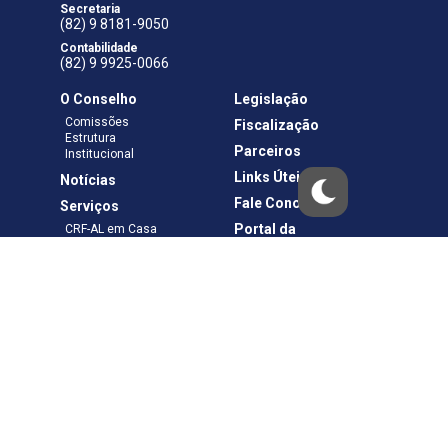
Secretaria
(82) 9 8181-9050
Contabilidade
(82) 9 9925-0066
O Conselho
Legislação
Comissões
Fiscalização
Estrutura
Parceiros
Institucional
Links Úteis
Notícias
Fale Conosco
Serviços
Portal da
CRF-AL em Casa
Transparência
Boletos e Anuidades
Negociação
Requerimentos
Ouvidoria
Materiais de Cursos
Publicações
Eleições
Política de Privacidade
Termos de Uso