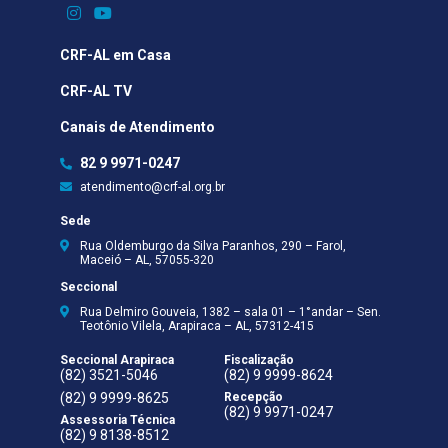
CRF-AL em Casa
CRF-AL TV
Canais de Atendimento
82 9 9971-0247
atendimento@crf-al.org.br
Sede
Rua Oldemburgo da Silva Paranhos, 290 – Farol,
Maceió – AL, 57055-320
Seccional
Rua Delmiro Gouveia, 1382 – sala 01 – 1°andar – Sen.
Teotônio Vilela, Arapiraca – AL, 57312-415
Seccional Arapiraca
Fiscalização
(82) 3521-5046
(82) 9 9999-8624
(82) 9 9999-8625
Recepção
(82) 9 9971-0247
Assessoria Técnica
(82) 9 8138-8512