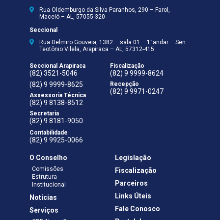
Rua Oldemburgo da Silva Paranhos, 290 – Farol,
Maceió – AL, 57055-320
Seccional
Rua Delmiro Gouveia, 1382 – sala 01 – 1°andar – Sen.
Teotônio Vilela, Arapiraca – AL, 57312-415
Seccional Arapiraca
Fiscalização
(82) 3521-5046
(82) 9 9999-8624
(82) 9 9999-8625
Recepção
(82) 9 9971-0247
Assessoria Técnica
(82) 9 8138-8512
Secretaria
(82) 9 8181-9050
Contabilidade
(82) 9 9925-0066
O Conselho
Legislação
Comissões
Fiscalização
Estrutura
Parceiros
Institucional
Links Úteis
Notícias
Fale Conosco
Serviços