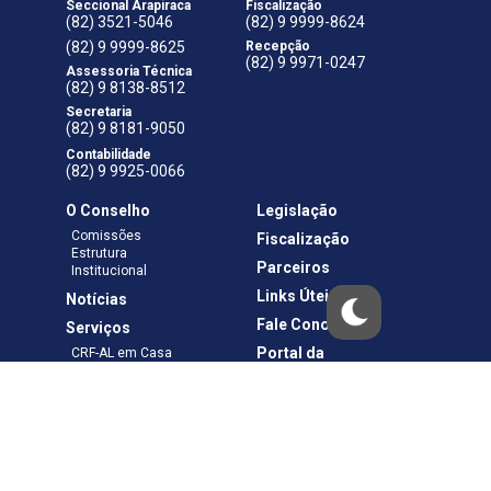
Seccional Arapiraca
Fiscalização
(82) 3521-5046
(82) 9 9999-8624
(82) 9 9999-8625
Recepção
(82) 9 9971-0247
Assessoria Técnica
(82) 9 8138-8512
Secretaria
(82) 9 8181-9050
Contabilidade
(82) 9 9925-0066
O Conselho
Legislação
Comissões
Fiscalização
Estrutura
Parceiros
Institucional
Links Úteis
Notícias
Fale Conosco
Serviços
Portal da
CRF-AL em Casa
Transparência
Boletos e Anuidades
Negociação
Requerimentos
Ouvidoria
Materiais de Cursos
Publicações
Eleições