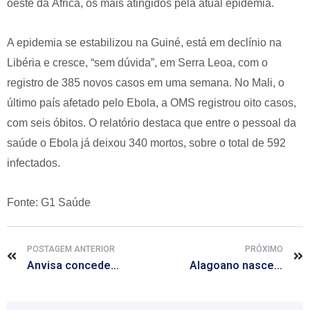
oeste da África, os mais atingidos pela atual epidemia.
A epidemia se estabilizou na Guiné, está em declínio na
Libéria e cresce, “sem dúvida”, em Serra Leoa, com o
registro de 385 novos casos em uma semana. No Mali, o
último país afetado pelo Ebola, a OMS registrou oito casos,
com seis óbitos. O relatório destaca que entre o pessoal da
saúde o Ebola já deixou 340 mortos, sobre o total de 592
infectados.
Fonte: G1 Saúde
POSTAGEM ANTERIOR
PRÓXIMO
Anvisa concede registro a medicamento brasileiro inovador contra tuberculose
Alagoano nasce com a segunda pior expectativa de vida do país, diz IBGE