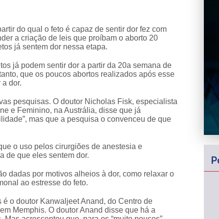
artir do qual o feto é capaz de sentir dor fez com
er a criação de leis que proíbam o aborto 20
tos já sentem dor nessa etapa.
os já podem sentir dor a partir da 20a semana de
ntanto, que os poucos abortos realizados após esse
 a dor.
vas pesquisas. O doutor Nicholas Fisk, especialista
e e Feminino, na Austrália, disse que já
bilidade”, mas que a pesquisa o convenceu de que
que o uso pelos cirurgiões de anestesia e
a de que eles sentem dor.
P
são dadas por motivos alheios à dor, como relaxar o
monal ao estresse do feto.
is é o doutor Kanwaljeet Anand, do Centro de
 em Memphis. O doutor Anand disse que há a
s. Mas acrescentou que, para os “muito poucos”