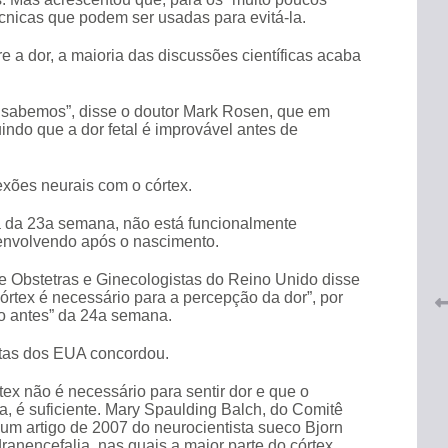
cnicas que podem ser usadas para evitá-la.
 a dor, a maioria das discussões científicas acaba
 sabemos”, disse o doutor Mark Rosen, que em
indo que a dor fetal é improvável antes de
 do
exões neurais com o córtex.
CRF-AL renova parceria com
lução
CRF-SP e garante continuidade
a da 23a semana, não está funcionalmente
tos à
do acesso gratuito à Academia
envolvendo após o nascimento.
Virtual de Farmácia
 Obstetras e Ginecologistas do Reino Unido disse
26 de maio de 2026
córtex é necessário para a percepção da dor”, por
do antes” da 24a semana.
stas dos EUA concordou.
tex não é necessário para sentir dor e que o
, é suficiente. Mary Spaulding Balch, do Comitê
a um artigo de 2007 do neurocientista sueco Bjorn
ranencefalia, nas quais a maior parte do córtex