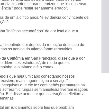
areciam sorrir e chorar e teorizou que “o consenso
iência'” pode “estar seriamente errado”.
as de um a cinco anos, “é evidência convincente de
ção”.
a “indícios secundários” de dor fetal e que a
ram sentindo dor depois da remoção do tecido do
enas os nervos do tálamo foram removidos.
 da Califórnia em San Francisco, disse que a dor
e diferentes estruturas”, de modo que os
pinhal e o tálamo até o córtex.
depois que haja um cabo conectando nossos
á existem, mas ninguém ligou o serviço.”
de pesquisas que ele fez com bebês prematuros há
 sofreram cirurgias sem anestesia tiveram reações
. Ele disse acreditar que as reações refletiam a
semanas.
al em julgamentos sobre leis que proibiam