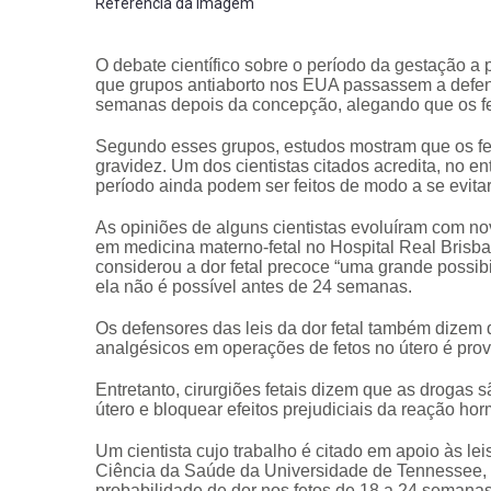
Referência da imagem
O debate científico sobre o período da gestação a p
que grupos antiaborto nos EUA passassem a defend
semanas depois da concepção, alegando que os fe
Segundo esses grupos, estudos mostram que os fet
gravidez. Um dos cientistas citados acredita, no e
período ainda podem ser feitos de modo a se evitar
As opiniões de alguns cientistas evoluíram com no
em medicina materno-fetal no Hospital Real Brisban
considerou a dor fetal precoce “uma grande possi
ela não é possível antes de 24 semanas.
Os defensores das leis da dor fetal também dizem 
analgésicos em operações de fetos no útero é prov
Entretanto, cirurgiões fetais dizem que as drogas 
útero e bloquear efeitos prejudiciais da reação hor
Um cientista cujo trabalho é citado em apoio às le
Ciência da Saúde da Universidade de Tennessee,
probabilidade de dor nos fetos de 18 a 24 semana