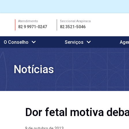
Ir
Atendimento
Seccional Arapiraca
para
82 9 9971-0247
82 3521-5046
o
conteúdo
O Conselho
Serviços
Age
Notícias
Dor fetal motiva deb
9 de outubro de 2013