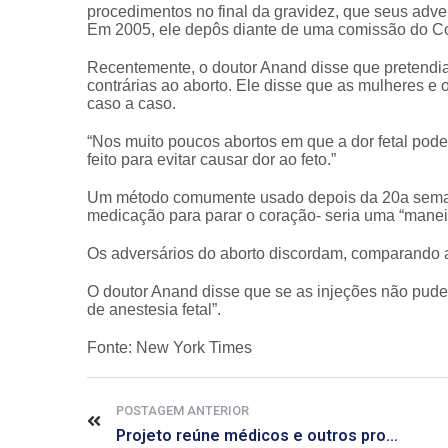
procedimentos no final da gravidez, que seus adv
Em 2005, ele depôs diante de uma comissão do Con
Recentemente, o doutor Anand disse que pretendia 
contrárias ao aborto. Ele disse que as mulheres e
caso a caso.
“Nos muito poucos abortos em que a dor fetal poder
feito para evitar causar dor ao feto.”
Um método comumente usado depois da 20a semana 
medicação para parar o coração- seria uma “maneir
Os adversários do aborto discordam, comparando a
O doutor Anand disse que se as injeções não pude
de anestesia fetal”.
Fonte: New York Times
POSTAGEM ANTERIOR
Projeto reúne médicos e outros profissionais da saúde dispostos a doar horas de trabalho