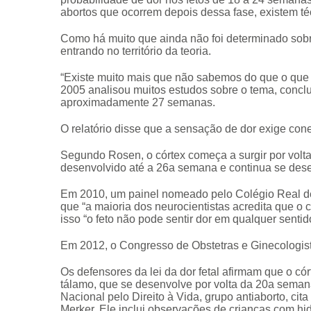
abortos que ocorrem depois dessa fase, existem té
Como há muito que ainda não foi determinado sobre
entrando no território da teoria.
“Existe muito mais que não sabemos do que o que
2005 analisou muitos estudos sobre o tema, conclu
aproximadamente 27 semanas.
CRF-AL reforça importância
O relatório disse que a sensação de dor exige con
farmacêutico em nova reso
Segundo Rosen, o córtex começa a surgir por volt
da Anvisa sobre medicamen
desenvolvido até a 26a semana e continua se des
base de Cannabis
Em 2010, um painel nomeado pelo Colégio Real de
29 de janeiro de 2026
que “a maioria dos neurocientistas acredita que o 
isso “o feto não pode sentir dor em qualquer senti
Em 2012, o Congresso de Obstetras e Ginecologi
Os defensores da lei da dor fetal afirmam que o cór
tálamo, que se desenvolve por volta da 20a semana
Nacional pelo Direito à Vida, grupo antiaborto, cit
Merker. Ele inclui observações de crianças com hid