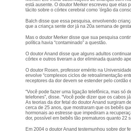
está ausente. O doutor Merker escreveu que elas p
tácito sobre o córtex cerebral como 'órgão da consc
Balch disse que essa pesquisa, envolvendo crianç
que a criança sente dor já na 20a semana de gesta
Mas o doutor Merker disse que sua pesquisa continh
política havia “contaminado” a questão.
O doutor Anand disse que alguns adultos continua
córtex e outros tiveram a dor eliminada quando ap
O doutor Rosen, professor emérito na Universidade
envolve “complexos ciclos de retroalimentação entr
receptores da dor devem se estender pelo cordão es
“Você pode fazer uma ligação telefônica, mas só 
telefones”, disse. “Você pode dizer que os cabos j
As teorias da dor fetal do doutor Anand surgiram 
cerca de 25 anos, que mostraram que os bebês que
hormonais ao estresse que impediram a recuperação
dor, possível em bebês tão prematuros quanto 22 
Em 2004 o doutor Anand testemunhou sobre dor fet