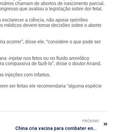
ersários chamam de abortos de nascimento parcial.
gresso que avaliou a legislação sobre dor fetal.
esclarecer a ciência, não apoiar opiniões
 os médicos devem tomar decisões sobre o aborto
ia ocorrer”, disse ele, “considere o que pode ser
-injetar nos fetos ou no fluido amniótico
a compassiva de fazê-lo”, disse o doutor Anand.
s injeções com infartos.
rem ser feitas ele recomendaria “alguma espécie
PRÓXIMO
China cria vacina para combater encefalite japonesa, afirma OMS