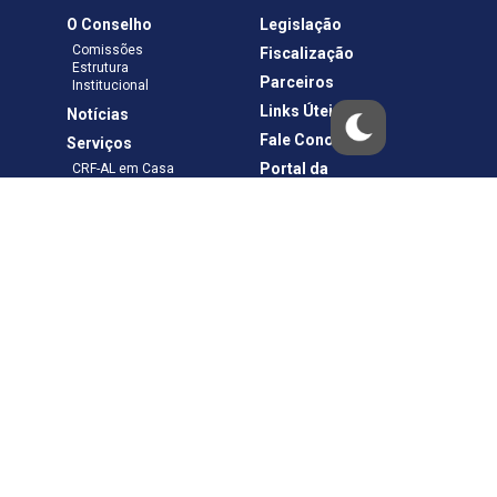
O Conselho
Legislação
Comissões
Fiscalização
Estrutura
Parceiros
Institucional
Links Úteis
Notícias
Fale Conosco
Serviços
Portal da
CRF-AL em Casa
Transparência
Boletos e Anuidades
Negociação
Requerimentos
Ouvidoria
Materiais de Cursos
Publicações
Eleições
Política de Privacidade
Termos de Uso
Copyright © – CRF-AL. Todos os direitos reservados.