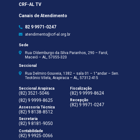
CRF-AL TV
Canais de Atendimento
82 9 9971-0247
atendimento@crf-al.org.br
Sede
Rua Oldemburgo da Silva Paranhos, 290 – Farol,
Maceió – AL, 57055-320
Seccional
Rua Delmiro Gouveia, 1382 – sala 01 – 1°andar – Sen.
Teotônio Vilela, Arapiraca – AL, 57312-415
Seccional Arapiraca
Fiscalização
(82) 3521-5046
(82) 9 9999-8624
(82) 9 9999-8625
Recepção
(82) 9 9971-0247
Assessoria Técnica
(82) 9 8138-8512
Secretaria
(82) 9 8181-9050
Contabilidade
(82) 9 9925-0066