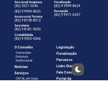
Seccional Arapiraca
Fiscalização
(82) 3521-5046
(82) 9 9999-8624
(82) 9 9999-8625
Recepção
(82) 9 9971-0247
Assessoria Técnica
(82) 9 8138-8512
Secretaria
(82) 9 8181-9050
Contabilidade
(82) 9 9925-0066
O Conselho
Legislação
Comissões
Fiscalização
Estrutura
Parceiros
Institucional
Links Úteis
Notícias
Fale Conosco
Serviços
Portal da
CRF-AL em Casa
Transparência
Boletos e Anuidades
Negociação
Requerimentos
Ouvidoria
Materiais de Cursos
Publicações
Eleições