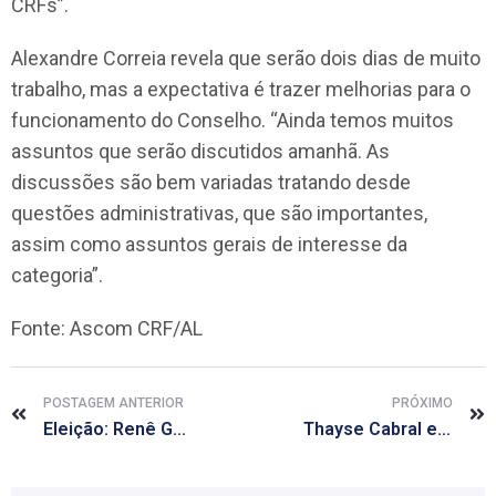
CRFs”.
Alexandre Correia revela que serão dois dias de muito
trabalho, mas a expectativa é trazer melhorias para o
funcionamento do Conselho. “Ainda temos muitos
assuntos que serão discutidos amanhã. As
discussões são bem variadas tratando desde
questões administrativas, que são importantes,
assim como assuntos gerais de interesse da
categoria”.
Fonte: Ascom CRF/AL
POSTAGEM ANTERIOR
PRÓXIMO
Eleição: Renê Gondim disputa vaga em comissões de Conselho Estadual de Saúde
Thayse Cabral escolheu o segmento de logística e distribuição para atuar como farmacêutica