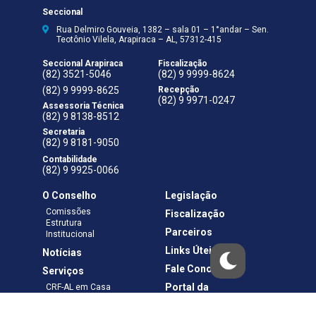
Seccional
Rua Delmiro Gouveia, 1382 – sala 01 – 1°andar – Sen.
Teotônio Vilela, Arapiraca – AL, 57312-415
Seccional Arapiraca
Fiscalização
(82) 3521-5046
(82) 9 9999-8624
(82) 9 9999-8625
Recepção
(82) 9 9971-0247
Assessoria Técnica
(82) 9 8138-8512
Secretaria
(82) 9 8181-9050
Contabilidade
(82) 9 9925-0066
O Conselho
Legislação
Comissões
Fiscalização
Estrutura
Parceiros
Institucional
Links Úteis
Notícias
Fale Conosco
Serviços
Portal da
CRF-AL em Casa
Transparência
Boletos e Anuidades
Negociação