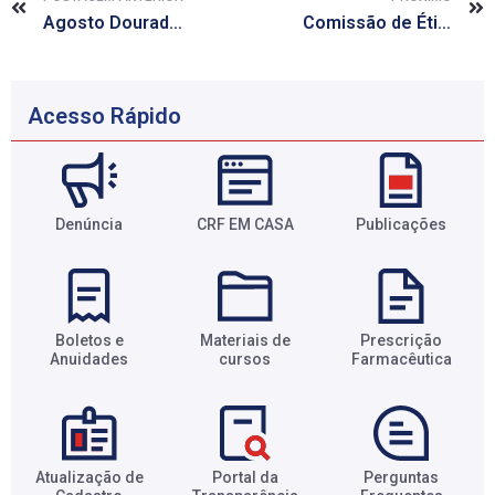
Agosto Dourado: Ministério da Saúde e Unicef adotam política de incentivo ao aleitamento materno
Comissão de Ética do CRF/AL realiza visita técnica no CRF/GO
Acesso Rápido
Denúncia
CRF EM CASA
Publicações
Boletos e
Materiais de
Prescrição
Anuidades​
cursos​
Farmacêutica​
Atualização de
Portal da
Perguntas