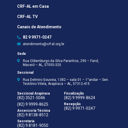
CRF-AL em Casa
CRF-AL TV
Canais de Atendimento
82 9 9971-0247
atendimento@crf-al.org.br
Sede
Rua Oldemburgo da Silva Paranhos, 290 – Farol,
Maceió – AL, 57055-320
Seccional
Rua Delmiro Gouveia, 1382 – sala 01 – 1°andar – Sen.
Teotônio Vilela, Arapiraca – AL, 57312-415
Seccional Arapiraca
Fiscalização
(82) 3521-5046
(82) 9 9999-8624
(82) 9 9999-8625
Recepção
(82) 9 9971-0247
Assessoria Técnica
(82) 9 8138-8512
Secretaria
(82) 9 8181-9050