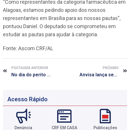
“Como representantes da categoria farmacêutica em
Alagoas, estamos pedindo apoio dos nossos
representantes em Brasília para as nossas pautas”,
pontuou Daniel. O deputado se comprometeu em
estudar as pautas para ajudar à categoria.
Fonte: Ascom CRF/AL
POSTAGEM ANTERIOR
PRÓXIMO
No dia do perito criminal, CRF/AL traz a história do farmacêutico perito Ken Ichi Namba
Anvisa lança seu novo portal de legislação, o AnvisaLegis
Acesso Rápido
Denúncia
CRF EM CASA
Publicações