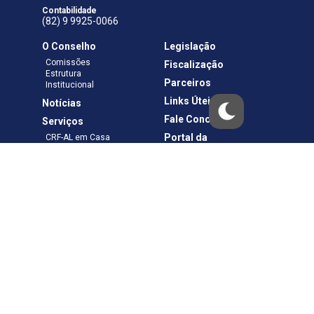
Contabilidade
(82) 9 9925-0066
O Conselho
Legislação
Comissões
Fiscalização
Estrutura
Parceiros
Institucional
Links Úteis
Notícias
Fale Conosco
Serviços
Portal da
CRF-AL em Casa
Transparência
Boletos e Anuidades
Negociação
Requerimentos
Ouvidoria
Materiais de Cursos
Publicações
Eleições
Política de Privacidade
Termos de Uso