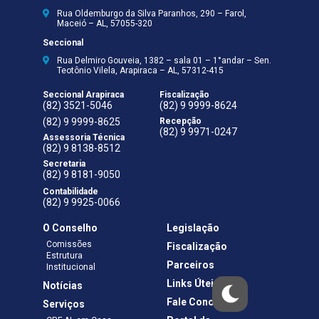
Rua Oldemburgo da Silva Paranhos, 290 – Farol,
Maceió – AL, 57055-320
Seccional
Rua Delmiro Gouveia, 1382 – sala 01 – 1°andar – Sen.
Teotônio Vilela, Arapiraca – AL, 57312-415
Seccional Arapiraca
Fiscalização
(82) 3521-5046
(82) 9 9999-8624
(82) 9 9999-8625
Recepção
(82) 9 9971-0247
Assessoria Técnica
(82) 9 8138-8512
Secretaria
(82) 9 8181-9050
Contabilidade
(82) 9 9925-0066
O Conselho
Legislação
Comissões
Fiscalização
Estrutura
Parceiros
Institucional
Links Úteis
Notícias
Fale Conosco
Serviços