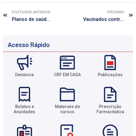
POSTAGEM ANTERIOR
PRÓXIMO
Planos de saúde terão que cobrir 37 remédios orais contra câncer em 2014
Vacinados contra gripe têm menos problemas cardíacos
Acesso Rápido
Denúncia
CRF EM CASA
Publicações
Boletos e
Materiais de
Prescrição
Anuidades​
cursos​
Farmacêutica​