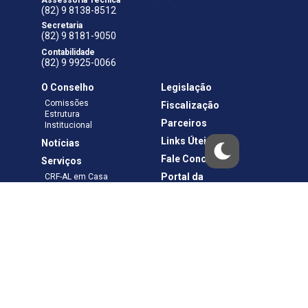
Assessoria Técnica
(82) 9 8138-8512
Secretaria
(82) 9 8181-9050
Contabilidade
(82) 9 9925-0066
O Conselho
Legislação
Comissões
Fiscalização
Estrutura
Parceiros
Institucional
Links Úteis
Notícias
Fale Conosco
Serviços
Portal da
CRF-AL em Casa
Transparência
Boletos e Anuidades
Negociação
Requerimentos
Ouvidoria
Materiais de Cursos
Publicações
Eleições
Política de Privacidade
Termos de Uso