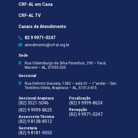
CRF-AL em Casa
CRF-AL TV
Canais de Atendimento
82 9 9971-0247
atendimento@crf-al.org.br
Sede
Rua Oldemburgo da Silva Paranhos, 290 – Farol,
Maceió – AL, 57055-320
Seccional
Rua Delmiro Gouveia, 1382 – sala 01 – 1°andar – Sen.
Teotônio Vilela, Arapiraca – AL, 57312-415
Seccional Arapiraca
Fiscalização
(82) 3521-5046
(82) 9 9999-8624
(82) 9 9999-8625
Recepção
(82) 9 9971-0247
Assessoria Técnica
(82) 9 8138-8512
Secretaria
(82) 9 8181-9050