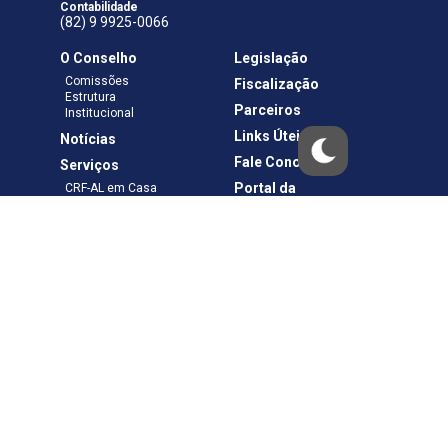
Contabilidade
(82) 9 9925-0066
O Conselho
Legislação
Comissões
Fiscalização
Estrutura
Parceiros
Institucional
Links Úteis
Notícias
Fale Conosco
Serviços
Portal da
CRF-AL em Casa
Transparência
Boletos e Anuidades
Negociação
Requerimentos
Ouvidoria
Materiais de Cursos
Publicações
Eleições
Política de Privacidade
Termos de Uso