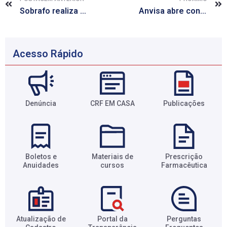
Sobrafo realiza seminário voltado a assistência farmacêutica na oncologia
Anvisa abre consulta pública sobre medicamentos sob prescrição se tornarem MIPs
Acesso Rápido
Denúncia
CRF EM CASA
Publicações
Boletos e
Materiais de
Prescrição
Anuidades​
cursos​
Farmacêutica​
Atualização de
Portal da
Perguntas