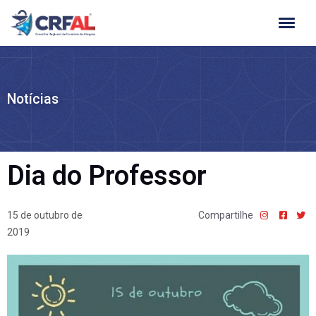
Ir
para
o
conteúdo
Notícias
Dia do Professor
15 de outubro de
Compartilhe
2019