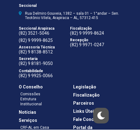
Seccional
Rua Delmiro Gouveia, 1382 – sala 01 – 1°andar – Sen.
Teotônio Vilela, Arapiraca – AL, 57312-415
Seccional Arapiraca
Fiscalização
(82) 3521-5046
(82) 9 9999-8624
(82) 9 9999-8625
Recepção
(82) 9 9971-0247
Assessoria Técnica
(82) 9 8138-8512
Secretaria
(82) 9 8181-9050
Contabilidade
(82) 9 9925-0066
O Conselho
Legislação
Comissões
Fiscalização
Estrutura
Parceiros
Institucional
Links Úteis
Notícias
Fale Conosco
Serviços
Portal da
CRF-AL em Casa
Transparência
Boletos e Anuidades
Negociação