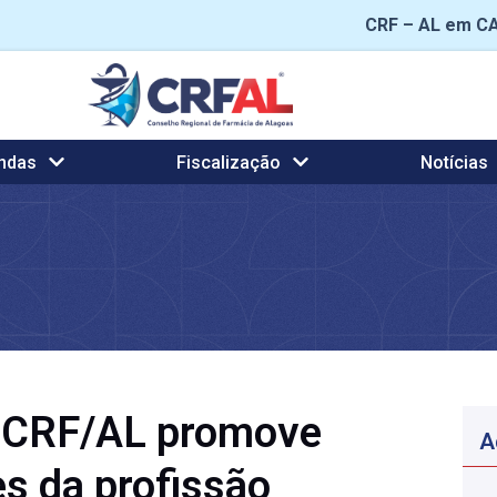
CRF – AL em C
ndas
Fiscalização
Notícias
: CRF/AL promove
A
s da profissão