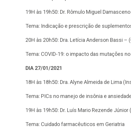
19H às 19h50: Dr. Rômulo Miguel Damasceno 
Tema: Indicação e prescrição de suplemento
20H às 20h50: Dra. Letícia Anderson Bassi –
Tema: COVID-19: o impacto das mutações no 
CRF-AL reforça importância
farmacêutico em nova reso
da Anvisa sobre medicamen
DIA 27/01/2021
base de Cannabis
18H às 18h50: Dra. Alyne Almeida de Lima (Ins
29 de janeiro de 2026
Tema: PICs no manejo de insônia e ansiedad
19H às 19h50: Dr. Luís Mario Rezende Júnior 
Tema: Cuidado farmacêuticos em Geriatria