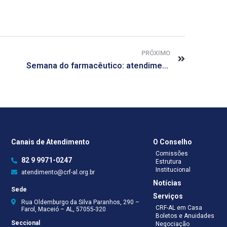
PRÓXIMO
Semana do farmacêutico: atendimento em florais de Bach, Aromaterapia e acupuntura foram realizados no sábado, 23
Canais de Atendimento
O Conselho
Comissões
82 9 9971-0247
Estrutura
Institucional
atendimento@crf-al.org.br
Notícias
Sede
Serviços
Rua Oldemburgo da Silva Paranhos, 290 –
CRF-AL em Casa
Farol, Maceió – AL, 57055-320
Boletos e Anuidades
Seccional
Negociação