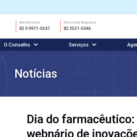
Ir
Atendimento
Seccional Arapiraca
para
82 9 9971-0247
82 3521-5046
o
conteúdo
O Conselho
Serviços
Age
Notícias
Dia do farmacêutico
webnário de inovaçõe