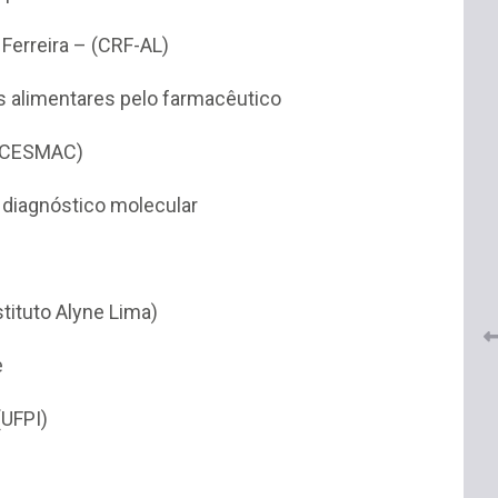
Ferreira – (CRF-AL)
s alimentares pelo farmacêutico
 (CESMAC)
diagnóstico molecular
 do
CRF-AL renova parceria com
lução
CRF-SP e garante continuidade
tos à
do acesso gratuito à Academia
Virtual de Farmácia
tituto Alyne Lima)
26 de maio de 2026
e
(UFPI)