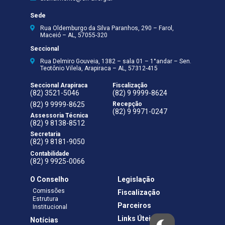
Sede
Rua Oldemburgo da Silva Paranhos, 290 – Farol,
Maceió – AL, 57055-320
Seccional
Rua Delmiro Gouveia, 1382 – sala 01 – 1°andar – Sen.
Teotônio Vilela, Arapiraca – AL, 57312-415
Seccional Arapiraca
Fiscalização
(82) 3521-5046
(82) 9 9999-8624
(82) 9 9999-8625
Recepção
(82) 9 9971-0247
Assessoria Técnica
(82) 9 8138-8512
Secretaria
(82) 9 8181-9050
Contabilidade
(82) 9 9925-0066
O Conselho
Legislação
Comissões
Fiscalização
Estrutura
Parceiros
Institucional
Links Úteis
Notícias