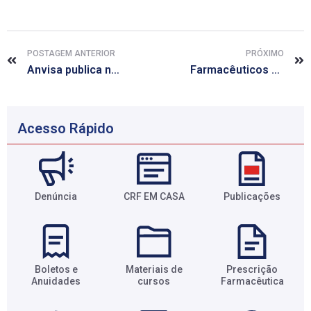
POSTAGEM ANTERIOR
PRÓXIMO
Anvisa publica nota técnica sobre pós-vacinação
Farmacêuticos alagoanos são contemplados na primeira fase de imunização da Covid-19
Acesso Rápido
Denúncia
CRF EM CASA
Publicações
Boletos e
Materiais de
Prescrição
Anuidades​
cursos​
Farmacêutica​