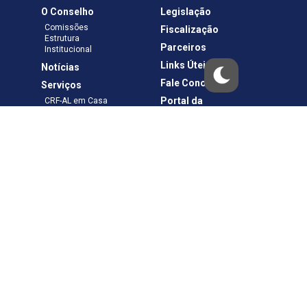
O Conselho
Legislação
Comissões
Fiscalização
Estrutura
Parceiros
Institucional
Links Úteis
Notícias
Fale Conosco
Serviços
Portal da
CRF-AL em Casa
Transparência
Boletos e Anuidades
Negociação
Requerimentos
Ouvidoria
Materiais de Cursos
Publicações
Eleições
Política de Privacidade
Termos de Uso
Copyright © – CRF-AL. Todos os direitos reservados.