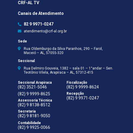
CRF-AL TV
Canais de Atendimento
82 9 9971-0247
atendimento@crf-al.org.br
Sede
Rua Oldemburgo da Silva Paranhos, 290 – Farol,
Maceió – AL, 57055-320
Seccional
Rua Delmiro Gouveia, 1382 – sala 01 – 1°andar – Sen.
Teotônio Vilela, Arapiraca – AL, 57312-415
Seccional Arapiraca
Fiscalização
(82) 3521-5046
(82) 9 9999-8624
(82) 9 9999-8625
Recepção
(82) 9 9971-0247
Assessoria Técnica
(82) 9 8138-8512
Secretaria
(82) 9 8181-9050
Contabilidade
(82) 9 9925-0066