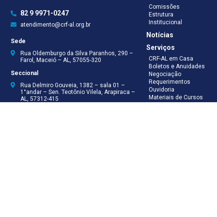
Comissões
82 9 9971-0247
Estrutura
Institucional
atendimento@crf-al.org.br
Notícias
Sede
Serviços
Rua Oldemburgo da Silva Paranhos, 290 –
CRF-AL em Casa
Farol, Maceió – AL, 57055-320
Boletos e Anuidades
Seccional
Negociação
Requerimentos
Rua Delmiro Gouveia, 1382 – sala 01 –
Ouvidoria
1°andar – Sen. Teotônio Vilela, Arapiraca –
Materiais de Cursos
AL, 57312-415
Publicações
Eleições
Seccional Arapiraca
Fiscalização
(82) 3521-5046
(82) 9 9999-8624
(82) 9 9999-8625
Recepção
(82) 9 9971-0247
Assessoria Técnica
(82) 9 8138-8512
Secretaria
(82) 9 8181-9050
Contabilidade
(82) 9 9925-0066