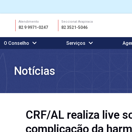
Ir
Atendimento
Seccional Arapiraca
para
82 9 9971-0247
82 3521-5046
o
conteúdo
O Conselho
Serviços
Age
Notícias
CRF/AL realiza live s
complicação da harm