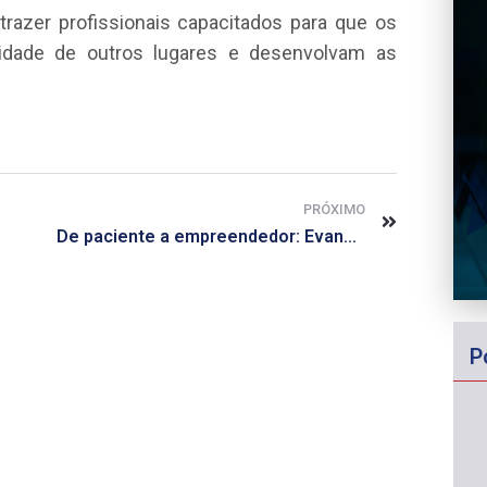
azer profissionais capacitados para que os
idade de outros lugares e desenvolvam as
PRÓXIMO
De paciente a empreendedor: Evandro Campos criou uma farmácia para não faltar remédio
P