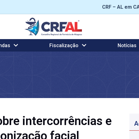
CRF – AL em C
ndas
Fiscalização
Notícias
obre intercorrências e
A
onização facial