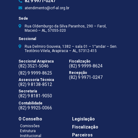
82 9 9971-0247
atendimento@crf-al.org.br
Sede
Rua Oldemburgo da Silva Paranhos, 290 – Farol,
Maceió – AL, 57055-320
Seccional
Rua Delmiro Gouveia, 1382 – sala 01 – 1°andar – Sen.
Teotônio Vilela, Arapiraca – AL, 57312-415
Seccional Arapiraca
Fiscalização
(82) 3521-5046
(82) 9 9999-8624
(82) 9 9999-8625
Recepção
(82) 9 9971-0247
Assessoria Técnica
(82) 9 8138-8512
Secretaria
(82) 9 8181-9050
Contabilidade
(82) 9 9925-0066
O Conselho
Legislação
Comissões
Fiscalização
Estrutura
Parceiros
Institucional