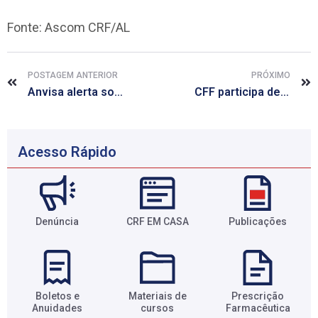
Fonte: Ascom CRF/AL
POSTAGEM ANTERIOR
PRÓXIMO
Anvisa alerta sobre armazenamento, preparo, dose e administração das vacinas contra Covid
CFF participa de audiência pública para debater prescrição médica eletrônica
Acesso Rápido
Denúncia
CRF EM CASA
Publicações
Boletos e
Materiais de
Prescrição
Anuidades​
cursos​
Farmacêutica​