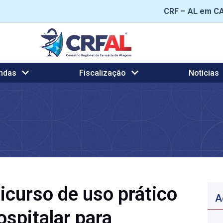
CRF – AL em C
ndas
Fiscalização
Notícias
curso de uso prático
A
ospitalar para