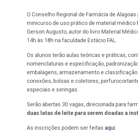
O Conselho Regional de Farmácia de Alagoas 
minicurso de uso prático de material médico 
Gerson Augusto, autor do livro Material Médic
14h às 18h na faculdade Estácio FAL.
Os alunos terão aulas teóricas e práticas, c
CRF-AL reforça importância
farmacêutico em nova reso
nomenclaturas e especificação, padronização
da Anvisa sobre medicamen
embalagens, armazenamento e classificação g
base de Cannabis
conexões, bolsas e coletores, perfurocortantes
29 de janeiro de 2026
especiais e seringas.
Serão abertas 30 vagas, direcionada para far
duas latas de leite para serem doadas a ins
As inscrições podem ser feitas
aqui.