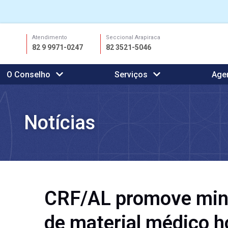
Ir
Atendimento
Seccional Arapiraca
para
82 9 9971-0247
82 3521-5046
o
conteúdo
O Conselho
Serviços
Age
Notícias
CRF/AL promove mini
de material médico h