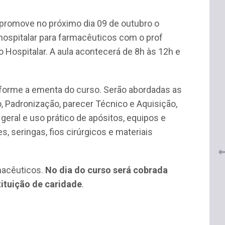
promove no próximo dia 09 de outubro o
hospitalar para farmacêuticos com o prof
o Hospitalar. A aula acontecerá de 8h às 12h e
onforme a ementa do curso. Serão abordadas as
 do
CRF-AL renova parceria com
lução
, Padronização, parecer Técnico e Aquisição,
CRF-SP e garante continuidade
tos à
eral e uso prático de apósitos, equipos e
do acesso gratuito à Academia
Virtual de Farmácia
, seringas, fios cirúrgicos e materiais
26 de maio de 2026
macêuticos.
No dia do curso será cobrada
tituição de caridade
.