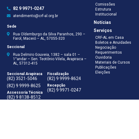
Comissões
82 9 9971-0247
Estrutura
Institucional
atendimento@crf-al.org.br
Notícias
Sede
Serviços
Rua Oldemburgo da Silva Paranhos, 290 –
CRF-AL em Casa
Farol, Maceió – AL, 57055-320
Boletos e Anuidades
Seccional
Negociação
Requerimentos
Rua Delmiro Gouveia, 1382 – sala 01 –
Ouvidoria
1°andar – Sen. Teotônio Vilela, Arapiraca –
Materiais de Cursos
AL, 57312-415
Publicações
Eleições
Seccional Arapiraca
Fiscalização
(82) 3521-5046
(82) 9 9999-8624
(82) 9 9999-8625
Recepção
(82) 9 9971-0247
Assessoria Técnica
(82) 9 8138-8512
Secretaria
(82) 9 8181-9050
Contabilidade
(82) 9 9925-0066