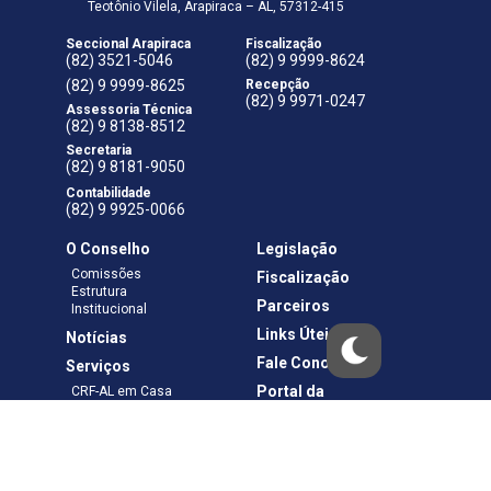
Teotônio Vilela, Arapiraca – AL, 57312-415
Seccional Arapiraca
Fiscalização
(82) 3521-5046
(82) 9 9999-8624
(82) 9 9999-8625
Recepção
(82) 9 9971-0247
Assessoria Técnica
(82) 9 8138-8512
Secretaria
(82) 9 8181-9050
Contabilidade
(82) 9 9925-0066
O Conselho
Legislação
Comissões
Fiscalização
Estrutura
Parceiros
Institucional
Links Úteis
Notícias
Fale Conosco
Serviços
Portal da
CRF-AL em Casa
Transparência
Boletos e Anuidades
Negociação
Requerimentos
Ouvidoria
Materiais de Cursos