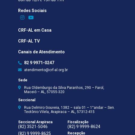
Redes Sociais​
CRF-AL em Casa
CRF-AL TV
Canais de Atendimento
82 9 9971-0247
atendimento@crf-al.org.br
Sede
Rua Oldemburgo da Silva Paranhos, 290 – Farol,
Maceió – AL, 57055-320
Seccional
Rua Delmiro Gouveia, 1382 – sala 01 – 1°andar – Sen.
Teotônio Vilela, Arapiraca – AL, 57312-415
Seccional Arapiraca
Fiscalização
(82) 3521-5046
(82) 9 9999-8624
(82) 9 9999-8625
Recepção