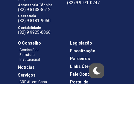
(82) 9 9971-0247
Assessoria Técnica
(82) 9 8138-8512
Secretaria
(82) 9 8181-9050
Contabilidade
(82) 9 9925-0066
O Conselho
Legislação
Comissões
Fiscalização
Estrutura
Parceiros
Institucional
Links Úteis
Notícias
Fale Conosco
Serviços
Portal da
CRF-AL em Casa
Transparência
Boletos e Anuidades
Negociação
Requerimentos
Ouvidoria
Materiais de Cursos
Publicações
Eleições
Política de Privacidade