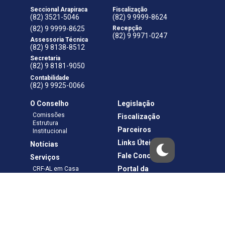
Seccional Arapiraca
Fiscalização
(82) 3521-5046
(82) 9 9999-8624
(82) 9 9999-8625
Recepção
(82) 9 9971-0247
Assessoria Técnica
(82) 9 8138-8512
Secretaria
(82) 9 8181-9050
Contabilidade
(82) 9 9925-0066
O Conselho
Legislação
Comissões
Fiscalização
Estrutura
Parceiros
Institucional
Links Úteis
Notícias
Fale Conosco
Serviços
Portal da
CRF-AL em Casa
Transparência
Boletos e Anuidades
Negociação
Requerimentos
Ouvidoria
Materiais de Cursos
Publicações