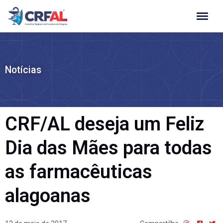
Ir
para
o
conteúdo
Notícias
CRF/AL deseja um Feliz
Dia das Mães para todas
as farmacêuticas
alagoanas