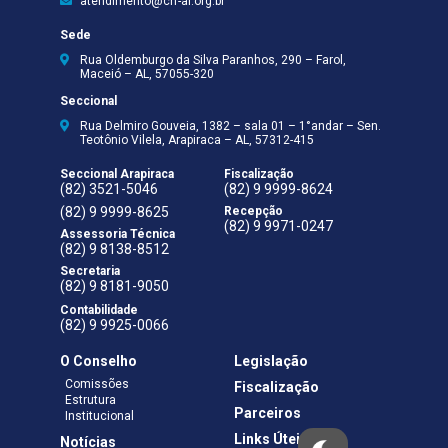
atendimento@crf-al.org.br
Sede
Rua Oldemburgo da Silva Paranhos, 290 – Farol,
Maceió – AL, 57055-320
Seccional
Rua Delmiro Gouveia, 1382 – sala 01 – 1°andar – Sen.
Teotônio Vilela, Arapiraca – AL, 57312-415
Seccional Arapiraca
Fiscalização
(82) 3521-5046
(82) 9 9999-8624
(82) 9 9999-8625
Recepção
(82) 9 9971-0247
Assessoria Técnica
(82) 9 8138-8512
Secretaria
(82) 9 8181-9050
Contabilidade
(82) 9 9925-0066
O Conselho
Legislação
Comissões
Fiscalização
Estrutura
Parceiros
Institucional
Links Úteis
Notícias