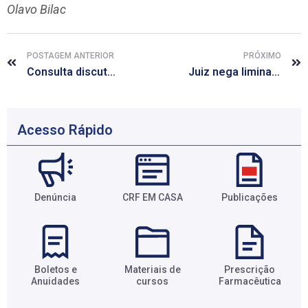
Olavo Bilac
POSTAGEM ANTERIOR
PRÓXIMO
Consulta discute regra para farmácia fazer vacinação
Juiz nega liminar a entidade médica contra resoluções do CFF
Acesso Rápido
Denúncia
CRF EM CASA
Publicações
Boletos e
Materiais de
Prescrição
Anuidades​
cursos​
Farmacêutica​