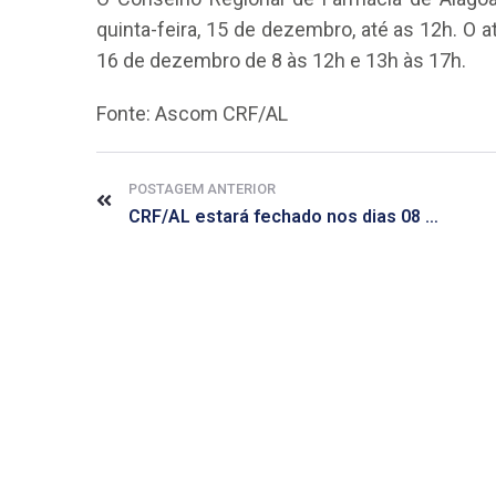
quinta-feira, 15 de dezembro, até as 12h. O a
16 de dezembro de 8 às 12h e 13h às 17h.
Fonte: Ascom CRF/AL
POSTAGEM ANTERIOR
CRF-AL reforça importância
CRF/AL estará fechado nos dias 08 e 09 de dezembro
farmacêutico em nova reso
da Anvisa sobre medicamen
base de Cannabis
29 de janeiro de 2026