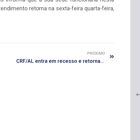
tendimento retorna na sexta-feira quarta-feira,
PRÓXIMO
 do
CRF-AL renova parceria com
CRF/AL entra em recesso e retorna atendimento em janeiro
lução
CRF-SP e garante continuidade
tos à
do acesso gratuito à Academia
Virtual de Farmácia
26 de maio de 2026