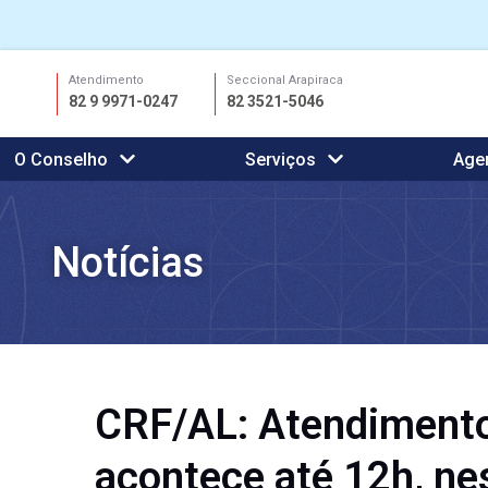
Ir
Atendimento
Seccional Arapiraca
para
82 9 9971-0247
82 3521-5046
o
conteúdo
O Conselho
Serviços
Age
Notícias
CRF/AL: Atendiment
acontece até 12h, nes