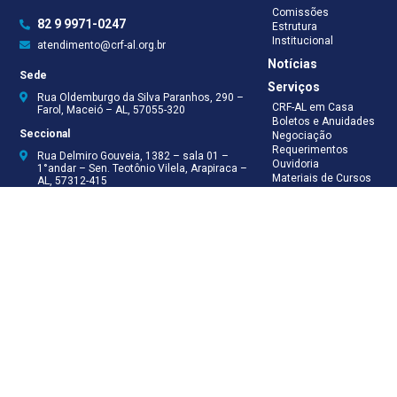
Comissões
82 9 9971-0247
Estrutura
Institucional
atendimento@crf-al.org.br
Notícias
Sede
Serviços
Rua Oldemburgo da Silva Paranhos, 290 –
CRF-AL em Casa
Farol, Maceió – AL, 57055-320
Boletos e Anuidades
Seccional
Negociação
Requerimentos
Rua Delmiro Gouveia, 1382 – sala 01 –
Ouvidoria
1°andar – Sen. Teotônio Vilela, Arapiraca –
Materiais de Cursos
AL, 57312-415
Publicações
Eleições
Seccional Arapiraca
Fiscalização
(82) 3521-5046
(82) 9 9999-8624
(82) 9 9999-8625
Recepção
(82) 9 9971-0247
Assessoria Técnica
(82) 9 8138-8512
Secretaria
(82) 9 8181-9050
Contabilidade
(82) 9 9925-0066