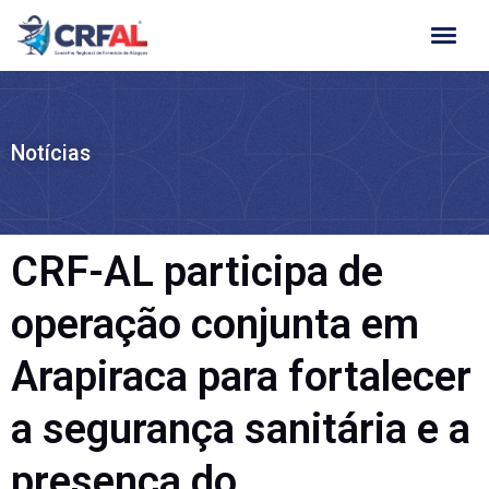
Ir
para
o
conteúdo
Notícias
CRF-AL participa de
operação conjunta em
Arapiraca para fortalecer
a segurança sanitária e a
presença do