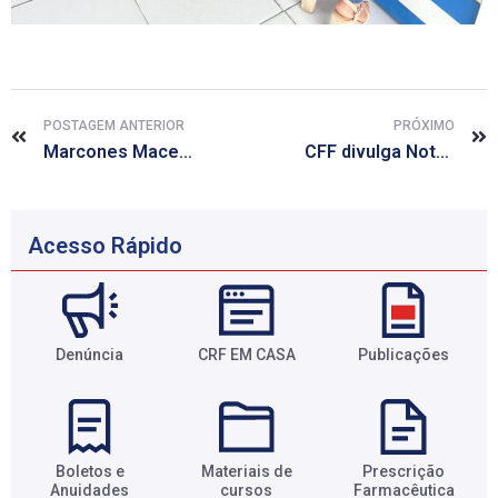
POSTAGEM ANTERIOR
PRÓXIMO
Marcones Macedo: o farmacêutico comunitário na linha de frente contra a desinformação em saúde
CFF divulga Nota Técnica sobre Diretrizes de Conformidade e Boas Práticas na Atuação Farmacêutica em Tricologia
Acesso Rápido
Denúncia
CRF EM CASA
Publicações
Boletos e
Materiais de
Prescrição
Anuidades​
cursos​
Farmacêutica​