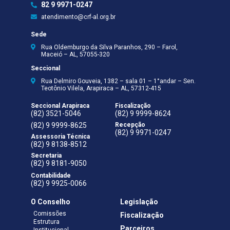
82 9 9971-0247
atendimento@crf-al.org.br
Sede
Rua Oldemburgo da Silva Paranhos, 290 – Farol,
Maceió – AL, 57055-320
Seccional
Rua Delmiro Gouveia, 1382 – sala 01 – 1°andar – Sen.
Teotônio Vilela, Arapiraca – AL, 57312-415
Seccional Arapiraca
Fiscalização
(82) 3521-5046
(82) 9 9999-8624
(82) 9 9999-8625
Recepção
(82) 9 9971-0247
Assessoria Técnica
(82) 9 8138-8512
Secretaria
(82) 9 8181-9050
Contabilidade
(82) 9 9925-0066
O Conselho
Legislação
Comissões
Fiscalização
Estrutura
Parceiros