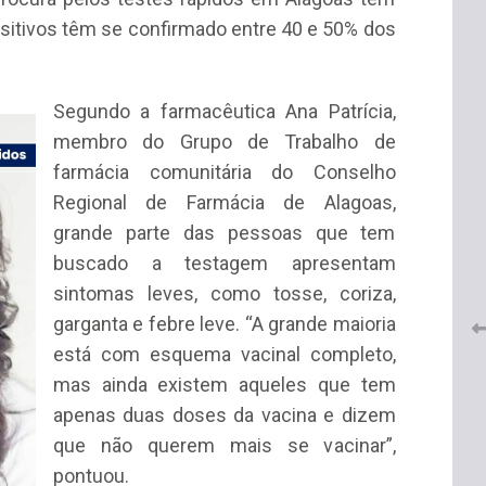
sitivos têm se confirmado entre 40 e 50% dos
Segundo a far
macêutica Ana Patrícia,
membro do Grupo de Trabalho de
farmácia comunitária do Conselho
 do
Regional de Farmácia de Alagoas,
CRF-AL renova parceria com
lução
grande parte das pessoas que tem
CRF-SP e garante continuidade
tos à
do acesso gratuito à Academia
buscado a testagem apresentam
Virtual de Farmácia
sintomas leves, como tosse, coriza,
26 de maio de 2026
garganta e febre leve. “A grande maioria
está com esquema vacinal completo,
mas ainda existem aqueles que tem
apenas duas doses da vacina e dizem
que não querem mais se vacinar”,
pontuou.