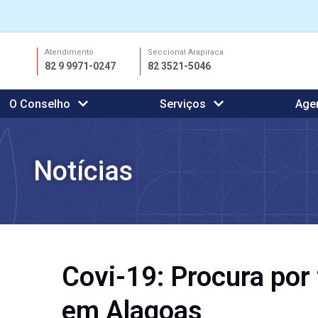
Ir
Atendimento
Seccional Arapiraca
para
82 9 9971-0247
82 3521-5046
o
conteúdo
O Conselho
Serviços
Age
Notícias
Covi-19: Procura por
em Alagoas