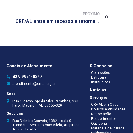
PRÓXIMO
CRF/AL entra em recesso e retorna atendimento em janeiro
Canais de Atendimento
O Conselho
Comissões
82 9 9971-0247
Estrutura
Institucional
atendimento@crf-al.org.br
Notícias
Sede
Serviços
Rua Oldemburgo da Silva Paranhos, 290 –
CRF-AL em Casa
Farol, Maceió – AL, 57055-320
Boletos e Anuidades
Seccional
Negociação
Requerimentos
Rua Delmiro Gouveia, 1382 – sala 01 –
Ouvidoria
1°andar – Sen. Teotônio Vilela, Arapiraca –
Materiais de Cursos
AL, 57312-415