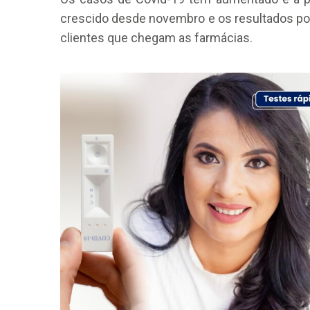
crescido desde novembro e os resultados po
clientes que chegam as farmácias.
CRF-AL reforça importância
farmacêutico em nova reso
da Anvisa sobre medicamen
base de Cannabis
29 de janeiro de 2026